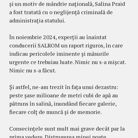
și un motiv de mândrie națională, Salina Praid
a fost tratată cu o neglijență criminală de
administrația statului.
În noiembrie 2024, experții au înaintat
conducerii SALROM un raport riguros, în care
indicau pericolele iminente și măsurile
urgente ce trebuiau luate. Nimic nu s-a mișcat.
Nimic nu s-a făcut.
Și astfel, ne-am trezit în fața unui dezastru:
peste șase milioane de metri cubi de apă au
pătruns în salină, inundând fiecare galerie,
fiecare colț de muncă și de memorie.
Consecințele sunt mult mai grave decât par la
prima vedere. Distrugerea minei poate