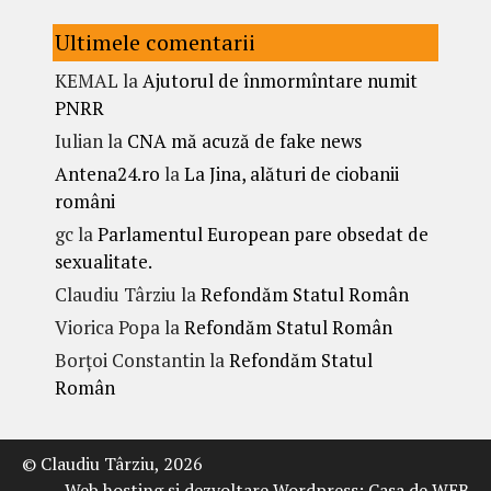
Ultimele comentarii
KEMAL
la
Ajutorul de înmormîntare numit
PNRR
Iulian
la
CNA mă acuză de fake news
Antena24.ro
la
La Jina, alături de ciobanii
români
gc
la
Parlamentul European pare obsedat de
sexualitate.
Claudiu Târziu
la
Refondăm Statul Român
Viorica Popa
la
Refondăm Statul Român
Borțoi Constantin
la
Refondăm Statul
Român
© Claudiu Târziu, 2026
Web hosting şi dezvoltare Wordpress:
Casa de WEB