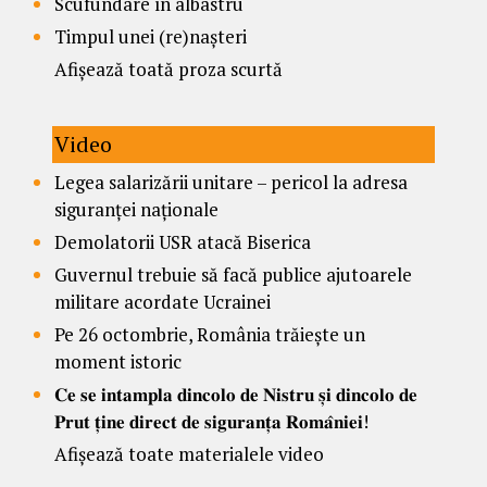
Scufundare în albastru
Timpul unei (re)nașteri
Afișează toată proza scurtă
Video
Legea salarizării unitare – pericol la adresa
siguranței naționale
Demolatorii USR atacă Biserica
Guvernul trebuie să facă publice ajutoarele
militare acordate Ucrainei
Pe 26 octombrie, România trăiește un
moment istoric
𝐂𝐞 𝐬𝐞 𝐢𝐧𝐭𝐚𝐦𝐩𝐥𝐚 𝐝𝐢𝐧𝐜𝐨𝐥𝐨 𝐝𝐞 𝐍𝐢𝐬𝐭𝐫𝐮 𝐬̦𝐢 𝐝𝐢𝐧𝐜𝐨𝐥𝐨 𝐝𝐞
𝐏𝐫𝐮𝐭 𝐭̦𝐢𝐧𝐞 𝐝𝐢𝐫𝐞𝐜𝐭 𝐝𝐞 𝐬𝐢𝐠𝐮𝐫𝐚𝐧𝐭̦𝐚 𝐑𝐨𝐦𝐚̂𝐧𝐢𝐞𝐢!
Afișează toate materialele video