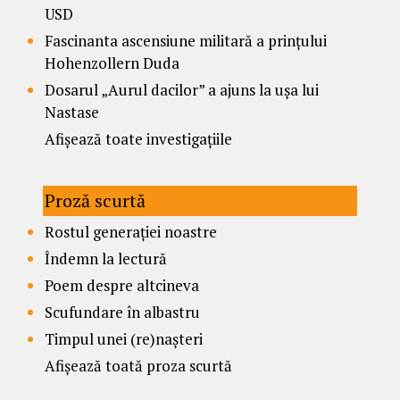
USD
Fascinanta ascensiune militară a prințului
Hohenzollern Duda
Dosarul „Aurul dacilor” a ajuns la ușa lui
Nastase
Afișează toate investigațiile
Proză scurtă
Rostul generației noastre
Îndemn la lectură
Poem despre altcineva
Scufundare în albastru
Timpul unei (re)nașteri
Afișează toată proza scurtă