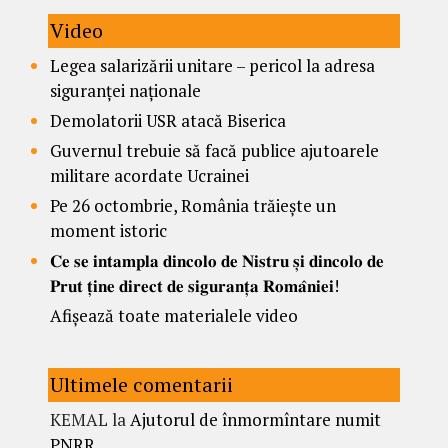
Video
Legea salarizării unitare – pericol la adresa
siguranței naționale
Demolatorii USR atacă Biserica
Guvernul trebuie să facă publice ajutoarele
militare acordate Ucrainei
Pe 26 octombrie, România trăiește un
moment istoric
𝐂𝐞 𝐬𝐞 𝐢𝐧𝐭𝐚𝐦𝐩𝐥𝐚 𝐝𝐢𝐧𝐜𝐨𝐥𝐨 𝐝𝐞 𝐍𝐢𝐬𝐭𝐫𝐮 𝐬̦𝐢 𝐝𝐢𝐧𝐜𝐨𝐥𝐨 𝐝𝐞
𝐏𝐫𝐮𝐭 𝐭̦𝐢𝐧𝐞 𝐝𝐢𝐫𝐞𝐜𝐭 𝐝𝐞 𝐬𝐢𝐠𝐮𝐫𝐚𝐧𝐭̦𝐚 𝐑𝐨𝐦𝐚̂𝐧𝐢𝐞𝐢!
Afișează toate materialele video
Ultimele comentarii
KEMAL
la
Ajutorul de înmormîntare numit
PNRR