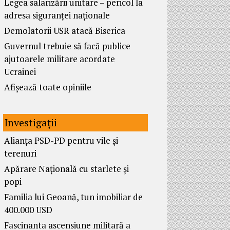
Legea salarizării unitare – pericol la
adresa siguranței naționale
Demolatorii USR atacă Biserica
Guvernul trebuie să facă publice
ajutoarele militare acordate
Ucrainei
Afișează toate opiniile
Investigații
Alianța PSD-PD pentru vile și
terenuri
Apărare Națională cu starlete și
popi
Familia lui Geoană, tun imobiliar de
400.000 USD
Fascinanta ascensiune militară a