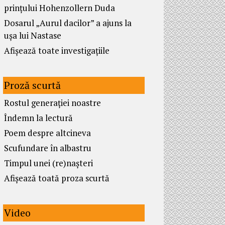
prințului Hohenzollern Duda
Dosarul „Aurul dacilor” a ajuns la
ușa lui Nastase
Afișează toate investigațiile
Proză scurtă
Rostul generației noastre
Îndemn la lectură
Poem despre altcineva
Scufundare în albastru
Timpul unei (re)nașteri
Afișează toată proza scurtă
Video