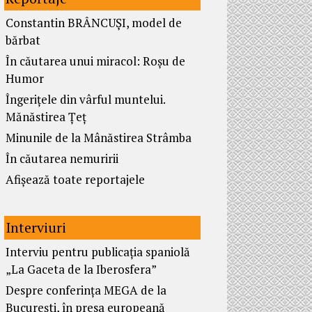
Constantin BRÂNCUȘI, model de
bărbat
În căutarea unui miracol: Roșu de
Humor
Îngerițele din vârful muntelui.
Mănăstirea Țeț
Minunile de la Mânăstirea Strâmba
În căutarea nemuririi
Afișează toate reportajele
Interviuri
Interviu pentru publicația spaniolă
„La Gaceta de la Iberosfera”
Despre conferința MEGA de la
București, în presa europeană