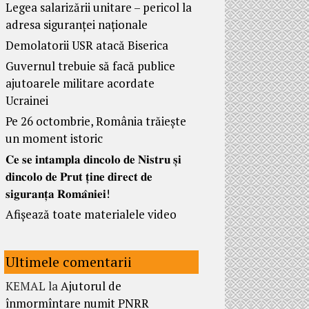
Legea salarizării unitare – pericol la
adresa siguranței naționale
Demolatorii USR atacă Biserica
Guvernul trebuie să facă publice
ajutoarele militare acordate
Ucrainei
Pe 26 octombrie, România trăiește
un moment istoric
𝐂𝐞 𝐬𝐞 𝐢𝐧𝐭𝐚𝐦𝐩𝐥𝐚 𝐝𝐢𝐧𝐜𝐨𝐥𝐨 𝐝𝐞 𝐍𝐢𝐬𝐭𝐫𝐮 𝐬̦𝐢
𝐝𝐢𝐧𝐜𝐨𝐥𝐨 𝐝𝐞 𝐏𝐫𝐮𝐭 𝐭̦𝐢𝐧𝐞 𝐝𝐢𝐫𝐞𝐜𝐭 𝐝𝐞
𝐬𝐢𝐠𝐮𝐫𝐚𝐧𝐭̦𝐚 𝐑𝐨𝐦𝐚̂𝐧𝐢𝐞𝐢!
Afișează toate materialele video
Ultimele comentarii
KEMAL
la
Ajutorul de
înmormîntare numit PNRR