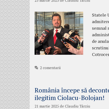
25 martie 2025
de
Claudiu Târziu
Statele 
admitere
semnal n
administ
de anula
scrutinul
Cotrocen
2 comentarii
România începe să deconte
ilegitim Ciolacu-Bolojan!
21 martie 2025
de
Claudiu Târziu