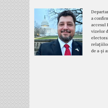
Departam
a confir
accesul 
vizelor 
electora
relațiil
de a-și 