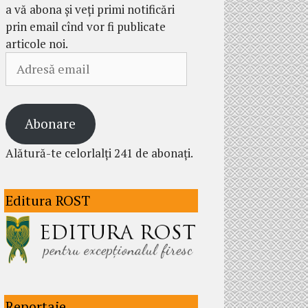
a vă abona și veți primi notificări
prin email cînd vor fi publicate
articole noi.
Adresă
email
Abonare
Alătură-te celorlalți 241 de abonați.
Editura ROST
Reportaje