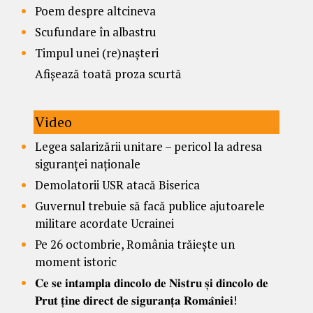
Poem despre altcineva
Scufundare în albastru
Timpul unei (re)nașteri
Afișează toată proza scurtă
Video
Legea salarizării unitare – pericol la adresa
siguranței naționale
Demolatorii USR atacă Biserica
Guvernul trebuie să facă publice ajutoarele
militare acordate Ucrainei
Pe 26 octombrie, România trăiește un
moment istoric
𝐂𝐞 𝐬𝐞 𝐢𝐧𝐭𝐚𝐦𝐩𝐥𝐚 𝐝𝐢𝐧𝐜𝐨𝐥𝐨 𝐝𝐞 𝐍𝐢𝐬𝐭𝐫𝐮 𝐬̦𝐢 𝐝𝐢𝐧𝐜𝐨𝐥𝐨 𝐝𝐞
𝐏𝐫𝐮𝐭 𝐭̦𝐢𝐧𝐞 𝐝𝐢𝐫𝐞𝐜𝐭 𝐝𝐞 𝐬𝐢𝐠𝐮𝐫𝐚𝐧𝐭̦𝐚 𝐑𝐨𝐦𝐚̂𝐧𝐢𝐞𝐢!