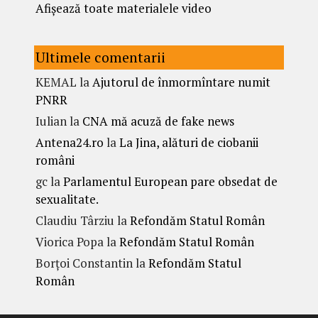
Afișează toate materialele video
Ultimele comentarii
KEMAL
la
Ajutorul de înmormîntare numit
PNRR
Iulian
la
CNA mă acuză de fake news
Antena24.ro
la
La Jina, alături de ciobanii
români
gc
la
Parlamentul European pare obsedat de
sexualitate.
Claudiu Târziu
la
Refondăm Statul Român
Viorica Popa
la
Refondăm Statul Român
Borțoi Constantin
la
Refondăm Statul
Român