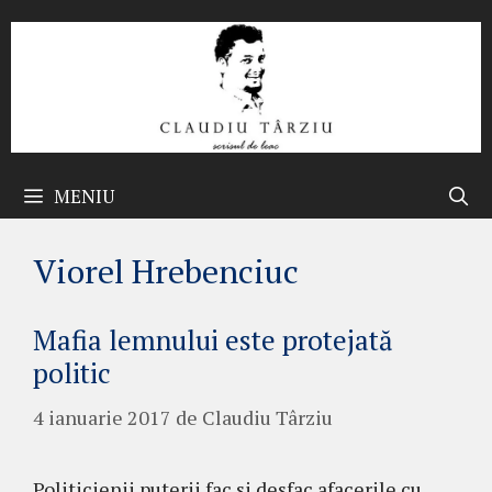
Sari
la
conținut
MENIU
Viorel Hrebenciuc
Mafia lemnului este protejată
politic
4 ianuarie 2017
de
Claudiu Târziu
Politicienii puterii fac si desfac afacerile cu