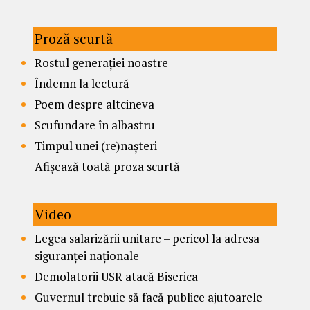
Proză scurtă
Rostul generației noastre
Îndemn la lectură
Poem despre altcineva
Scufundare în albastru
Timpul unei (re)nașteri
Afișează toată proza scurtă
Video
Legea salarizării unitare – pericol la adresa
siguranței naționale
Demolatorii USR atacă Biserica
Guvernul trebuie să facă publice ajutoarele