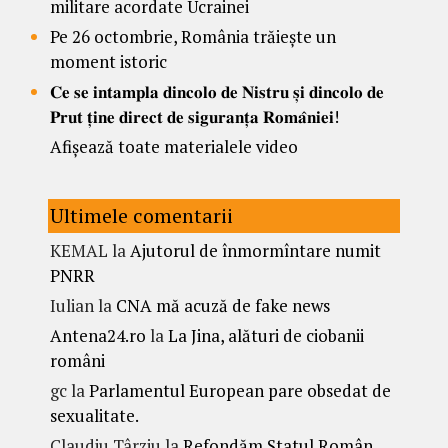
militare acordate Ucrainei
Pe 26 octombrie, România trăiește un
moment istoric
𝐂𝐞 𝐬𝐞 𝐢𝐧𝐭𝐚𝐦𝐩𝐥𝐚 𝐝𝐢𝐧𝐜𝐨𝐥𝐨 𝐝𝐞 𝐍𝐢𝐬𝐭𝐫𝐮 𝐬̦𝐢 𝐝𝐢𝐧𝐜𝐨𝐥𝐨 𝐝𝐞
𝐏𝐫𝐮𝐭 𝐭̦𝐢𝐧𝐞 𝐝𝐢𝐫𝐞𝐜𝐭 𝐝𝐞 𝐬𝐢𝐠𝐮𝐫𝐚𝐧𝐭̦𝐚 𝐑𝐨𝐦𝐚̂𝐧𝐢𝐞𝐢!
Afișează toate materialele video
Ultimele comentarii
KEMAL
la
Ajutorul de înmormîntare numit
PNRR
Iulian
la
CNA mă acuză de fake news
Antena24.ro
la
La Jina, alături de ciobanii
români
gc
la
Parlamentul European pare obsedat de
sexualitate.
Claudiu Târziu
la
Refondăm Statul Român