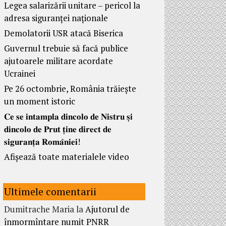
Legea salarizării unitare – pericol la
adresa siguranței naționale
Demolatorii USR atacă Biserica
Guvernul trebuie să facă publice
ajutoarele militare acordate
Ucrainei
Pe 26 octombrie, România trăiește
un moment istoric
𝐂𝐞 𝐬𝐞 𝐢𝐧𝐭𝐚𝐦𝐩𝐥𝐚 𝐝𝐢𝐧𝐜𝐨𝐥𝐨 𝐝𝐞 𝐍𝐢𝐬𝐭𝐫𝐮 𝐬̦𝐢
𝐝𝐢𝐧𝐜𝐨𝐥𝐨 𝐝𝐞 𝐏𝐫𝐮𝐭 𝐭̦𝐢𝐧𝐞 𝐝𝐢𝐫𝐞𝐜𝐭 𝐝𝐞
𝐬𝐢𝐠𝐮𝐫𝐚𝐧𝐭̦𝐚 𝐑𝐨𝐦𝐚̂𝐧𝐢𝐞𝐢!
Afișează toate materialele video
Ultimele comentarii
Dumitrache Maria
la
Ajutorul de
înmormîntare numit PNRR