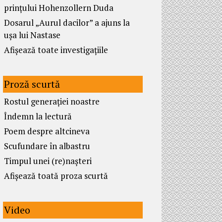
prințului Hohenzollern Duda
Dosarul „Aurul dacilor” a ajuns la
ușa lui Nastase
Afișează toate investigațiile
Proză scurtă
Rostul generației noastre
Îndemn la lectură
Poem despre altcineva
Scufundare în albastru
Timpul unei (re)nașteri
Afișează toată proza scurtă
Video