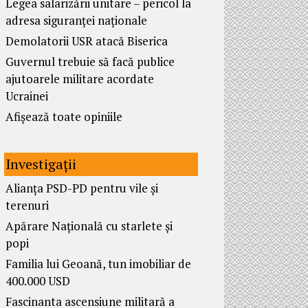
Legea salarizării unitare – pericol la
adresa siguranței naționale
Demolatorii USR atacă Biserica
Guvernul trebuie să facă publice
ajutoarele militare acordate
Ucrainei
Afișează toate opiniile
Investigații
Alianța PSD-PD pentru vile și
terenuri
Apărare Națională cu starlete și
popi
Familia lui Geoană, tun imobiliar de
400.000 USD
Fascinanta ascensiune militară a