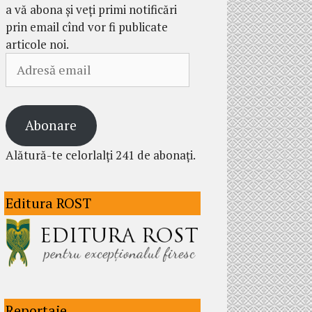
a vă abona și veți primi notificări
prin email cînd vor fi publicate
articole noi.
Adresă
email
Abonare
Alătură-te celorlalți 241 de abonați.
Editura ROST
Reportaje