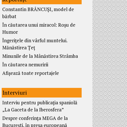
Constantin BRÂNCUȘI, model de
bărbat
În căutarea unui miracol: Roșu de
Humor
Îngerițele din vârful muntelui.
Mănăstirea Țeț
Minunile de la Mânăstirea Strâmba
În căutarea nemuririi
Afișează toate reportajele
Interviuri
Interviu pentru publicația spaniolă
„La Gaceta de la Iberosfera”
Despre conferința MEGA de la
București, în presa europeană