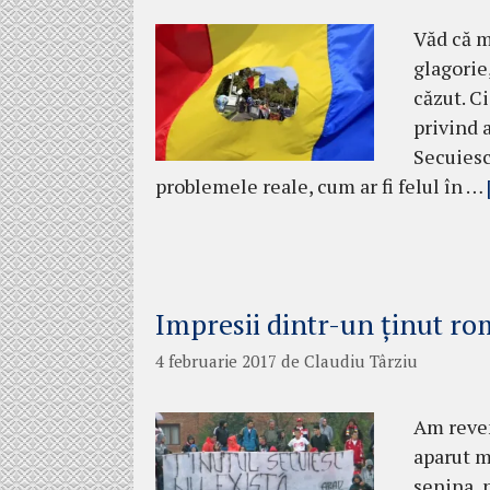
Văd că m
glagorie
căzut. C
privind 
Secuiesc
problemele reale, cum ar fi felul în …
Impresii dintr-un ținut r
4 februarie 2017
de
Claudiu Târziu
Am reven
aparut m
senina, 