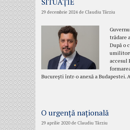
SITUAȚIE
29 decembrie 2024
de
Claudiu Târziu
Guvernul
trădare 
După o c
umilitor
accesul 
formarea
București într-o anexă a Budapestei. 
O urgență națională
29 aprilie 2020
de
Claudiu Târziu