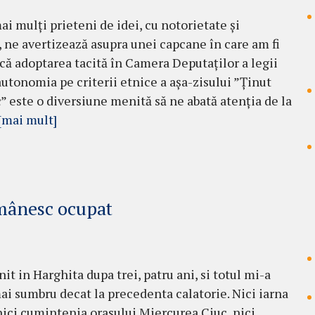
ai mulți prieteni de idei, cu notorietate și
, ne avertizează asupra unei capcane în care am fi
ică adoptarea tacită în Camera Deputaților a legii
autonomia pe criterii etnice a așa-zisului ”Ținut
” este o diversiune menită să ne abată atenția de la
[mai mult]
omânesc ocupat
it in Harghita dupa trei, patru ani, si totul mi-a
ai sumbru decat la precedenta calatorie. Nici iarna
nici cumintenia orasului Miercurea Ciuc, nici