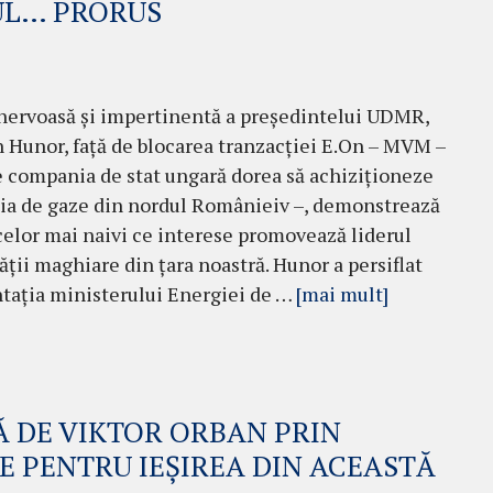
UL… PRORUS
nervoasă și impertinentă a președintelui UDMR,
Hunor, față de blocarea tranzacției E.On – MVM –
e compania de stat ungară dorea să achiziționeze
ția de gaze din nordul Românieiv –, demonstrează
 celor mai naivi ce interese promovează liderul
ții maghiare din țara noastră. Hunor a persiflat
ația ministerului Energiei de …
[mai mult]
 DE VIKTOR ORBAN PRIN
E PENTRU IEȘIREA DIN ACEASTĂ