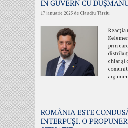
ÎN GUVERN CU DUȘMAN
17 ianuarie 2025
de
Claudiu Târziu
Reacția 
Kelemen 
prin car
distribu
chiar și
comunită
argument
ROMÂNIA ESTE CONDUSĂ
INTERPUȘI. O PROPUNER