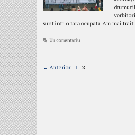
drumuril
vorbitor
sunt intr-o tara ocupata. Am mai trait
Un comentariu
Pagina
Pagina
←
Anterior
1
2