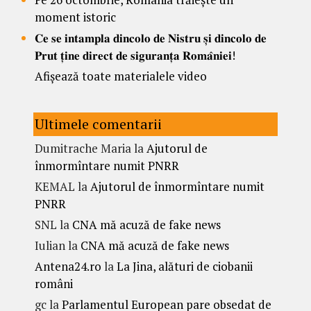
moment istoric
𝐂𝐞 𝐬𝐞 𝐢𝐧𝐭𝐚𝐦𝐩𝐥𝐚 𝐝𝐢𝐧𝐜𝐨𝐥𝐨 𝐝𝐞 𝐍𝐢𝐬𝐭𝐫𝐮 𝐬̦𝐢 𝐝𝐢𝐧𝐜𝐨𝐥𝐨 𝐝𝐞
𝐏𝐫𝐮𝐭 𝐭̦𝐢𝐧𝐞 𝐝𝐢𝐫𝐞𝐜𝐭 𝐝𝐞 𝐬𝐢𝐠𝐮𝐫𝐚𝐧𝐭̦𝐚 𝐑𝐨𝐦𝐚̂𝐧𝐢𝐞𝐢!
Afișează toate materialele video
Ultimele comentarii
Dumitrache Maria
la
Ajutorul de
înmormîntare numit PNRR
KEMAL
la
Ajutorul de înmormîntare numit
PNRR
SNL
la
CNA mă acuză de fake news
Iulian
la
CNA mă acuză de fake news
Antena24.ro
la
La Jina, alături de ciobanii
români
gc
la
Parlamentul European pare obsedat de