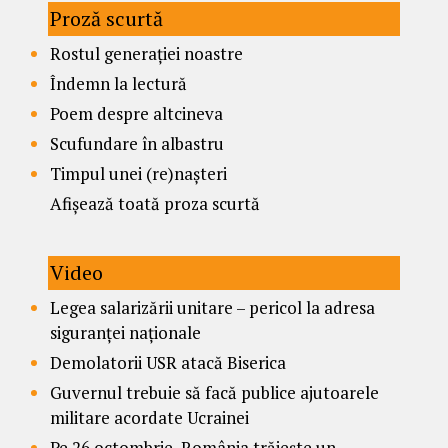
Proză scurtă
Rostul generației noastre
Îndemn la lectură
Poem despre altcineva
Scufundare în albastru
Timpul unei (re)nașteri
Afișează toată proza scurtă
Video
Legea salarizării unitare – pericol la adresa
siguranței naționale
Demolatorii USR atacă Biserica
Guvernul trebuie să facă publice ajutoarele
militare acordate Ucrainei
Pe 26 octombrie, România trăiește un