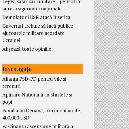
Legea salarizării unitare – pericol la
adresa siguranței naționale
Demolatorii USR atacă Biserica
Guvernul trebuie să facă publice
ajutoarele militare acordate
Ucrainei
Afișează toate opiniile
Investigații
Alianța PSD-PD pentru vile și
terenuri
Apărare Națională cu starlete și
popi
Familia lui Geoană, tun imobiliar de
400.000 USD
Fascinanta ascensiune militară a