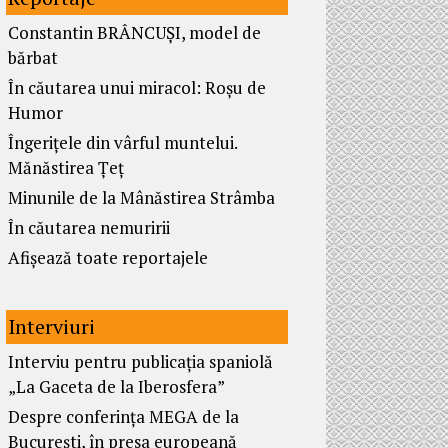
Constantin BRÂNCUȘI, model de
bărbat
În căutarea unui miracol: Roșu de
Humor
Îngerițele din vârful muntelui.
Mănăstirea Țeț
Minunile de la Mânăstirea Strâmba
În căutarea nemuririi
Afișează toate reportajele
Interviuri
Interviu pentru publicația spaniolă
„La Gaceta de la Iberosfera”
Despre conferința MEGA de la
București, în presa europeană