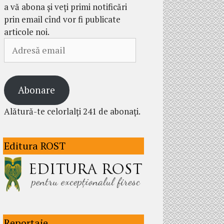
a vă abona și veți primi notificări
prin email cînd vor fi publicate
articole noi.
Adresă
email
Abonare
Alătură-te celorlalți 241 de abonați.
Editura ROST
Reportaje