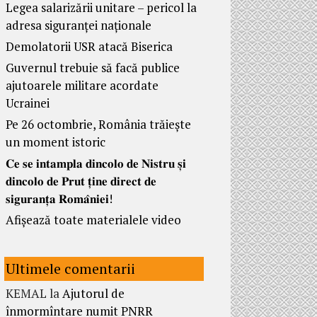
Legea salarizării unitare – pericol la
adresa siguranței naționale
Demolatorii USR atacă Biserica
Guvernul trebuie să facă publice
ajutoarele militare acordate
Ucrainei
Pe 26 octombrie, România trăiește
un moment istoric
𝐂𝐞 𝐬𝐞 𝐢𝐧𝐭𝐚𝐦𝐩𝐥𝐚 𝐝𝐢𝐧𝐜𝐨𝐥𝐨 𝐝𝐞 𝐍𝐢𝐬𝐭𝐫𝐮 𝐬̦𝐢
𝐝𝐢𝐧𝐜𝐨𝐥𝐨 𝐝𝐞 𝐏𝐫𝐮𝐭 𝐭̦𝐢𝐧𝐞 𝐝𝐢𝐫𝐞𝐜𝐭 𝐝𝐞
𝐬𝐢𝐠𝐮𝐫𝐚𝐧𝐭̦𝐚 𝐑𝐨𝐦𝐚̂𝐧𝐢𝐞𝐢!
Afișează toate materialele video
Ultimele comentarii
KEMAL
la
Ajutorul de
înmormîntare numit PNRR