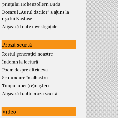
prințului Hohenzollern Duda
Dosarul „Aurul dacilor” a ajuns la
ușa lui Nastase
Afișează toate investigațiile
Proză scurtă
Rostul generației noastre
Îndemn la lectură
Poem despre altcineva
Scufundare în albastru
Timpul unei (re)nașteri
Afișează toată proza scurtă
Video