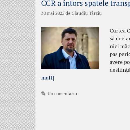
CCR a întors spatele trans
30 mai 2025
de
Claudiu Târziu
Curtea C
să declar
nici măc
pas peri
avere pot
desființ
mult]
Un comentariu