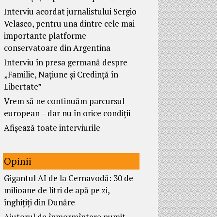
Interviu acordat jurnalistului Sergio
Velasco, pentru una dintre cele mai
importante platforme
conservatoare din Argentina
Interviu în presa germană despre
„Familie, Națiune și Credință în
Libertate”
Vrem să ne continuăm parcursul
european – dar nu în orice condiții
Afișează toate interviurile
Opinii
Gigantul AI de la Cernavodă: 30 de
milioane de litri de apă pe zi,
înghițiți din Dunăre
Ajutorul de înmormîntare numit