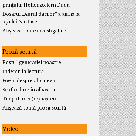
prințului Hohenzollern Duda
Dosarul „Aurul dacilor” a ajuns la
ușa lui Nastase
Afișează toate investigațiile
Proză scurtă
Rostul generației noastre
Îndemn la lectură
Poem despre altcineva
Scufundare în albastru
Timpul unei (re)nașteri
Afișează toată proza scurtă
Video