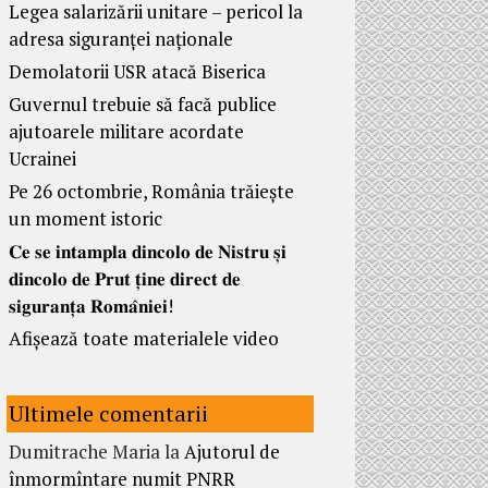
Legea salarizării unitare – pericol la
adresa siguranței naționale
Demolatorii USR atacă Biserica
Guvernul trebuie să facă publice
ajutoarele militare acordate
Ucrainei
Pe 26 octombrie, România trăiește
un moment istoric
𝐂𝐞 𝐬𝐞 𝐢𝐧𝐭𝐚𝐦𝐩𝐥𝐚 𝐝𝐢𝐧𝐜𝐨𝐥𝐨 𝐝𝐞 𝐍𝐢𝐬𝐭𝐫𝐮 𝐬̦𝐢
𝐝𝐢𝐧𝐜𝐨𝐥𝐨 𝐝𝐞 𝐏𝐫𝐮𝐭 𝐭̦𝐢𝐧𝐞 𝐝𝐢𝐫𝐞𝐜𝐭 𝐝𝐞
𝐬𝐢𝐠𝐮𝐫𝐚𝐧𝐭̦𝐚 𝐑𝐨𝐦𝐚̂𝐧𝐢𝐞𝐢!
Afișează toate materialele video
Ultimele comentarii
Dumitrache Maria
la
Ajutorul de
înmormîntare numit PNRR