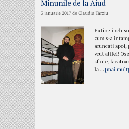
Minunile de la Aiud
3 ianuarie 2017
de
Claudiu Târziu
Putine inchisor
cum s-a intamp
aruncati apoi,
vrut altfel! O
sfinte, facatoa
la …
[mai mult