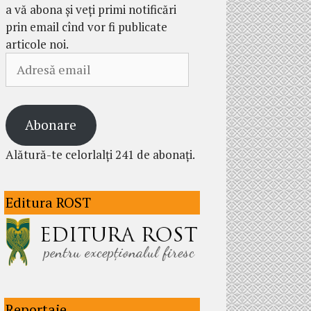
a vă abona și veți primi notificări
prin email cînd vor fi publicate
articole noi.
Adresă
email
Abonare
Alătură-te celorlalți 241 de abonați.
Editura ROST
Reportaje