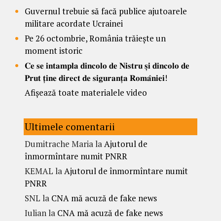
Guvernul trebuie să facă publice ajutoarele
militare acordate Ucrainei
Pe 26 octombrie, România trăiește un
moment istoric
𝐂𝐞 𝐬𝐞 𝐢𝐧𝐭𝐚𝐦𝐩𝐥𝐚 𝐝𝐢𝐧𝐜𝐨𝐥𝐨 𝐝𝐞 𝐍𝐢𝐬𝐭𝐫𝐮 𝐬̦𝐢 𝐝𝐢𝐧𝐜𝐨𝐥𝐨 𝐝𝐞
𝐏𝐫𝐮𝐭 𝐭̦𝐢𝐧𝐞 𝐝𝐢𝐫𝐞𝐜𝐭 𝐝𝐞 𝐬𝐢𝐠𝐮𝐫𝐚𝐧𝐭̦𝐚 𝐑𝐨𝐦𝐚̂𝐧𝐢𝐞𝐢!
Afișează toate materialele video
Ultimele comentarii
Dumitrache Maria
la
Ajutorul de
înmormîntare numit PNRR
KEMAL
la
Ajutorul de înmormîntare numit
PNRR
SNL
la
CNA mă acuză de fake news
Iulian
la
CNA mă acuză de fake news