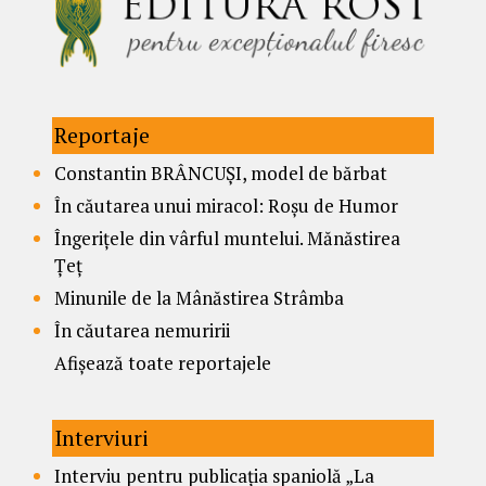
Reportaje
Constantin BRÂNCUȘI, model de bărbat
În căutarea unui miracol: Roșu de Humor
Îngerițele din vârful muntelui. Mănăstirea
Țeț
Minunile de la Mânăstirea Strâmba
În căutarea nemuririi
Afișează toate reportajele
Interviuri
Interviu pentru publicația spaniolă „La