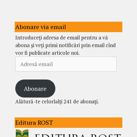
Abonare via email
Introduceți adresa de email pentru a vă
abona și veți primi notificări prin email cînd
vor fi publicate articole noi.
Adresă
email
Abonare
Alătură-te celorlalți 241 de abonați.
Editura ROST