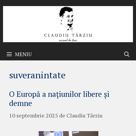
Sari
la
conținut
MENIU
suveranintate
O Europă a națiunilor libere și
demne
10 septembrie 2025
de
Claudiu Târziu