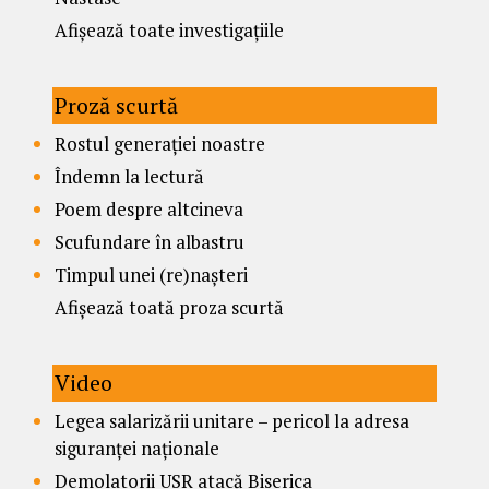
Afișează toate investigațiile
Proză scurtă
Rostul generației noastre
Îndemn la lectură
Poem despre altcineva
Scufundare în albastru
Timpul unei (re)nașteri
Afișează toată proza scurtă
Video
Legea salarizării unitare – pericol la adresa
siguranței naționale
Demolatorii USR atacă Biserica