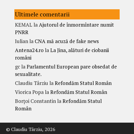
Ultimele comentarii
KEMAL
la
Ajutorul de înmormîntare numit
PNRR
Iulian
la
CNA mă acuză de fake news
Antena24.ro
la
La Jina, alături de ciobanii
români
gc
la
Parlamentul European pare obsedat de
sexualitate.
Claudiu Târziu
la
Refondăm Statul Român
Viorica Popa
la
Refondăm Statul Român
Borțoi Constantin
la
Refondăm Statul
Român
© Claudiu Târziu, 2026