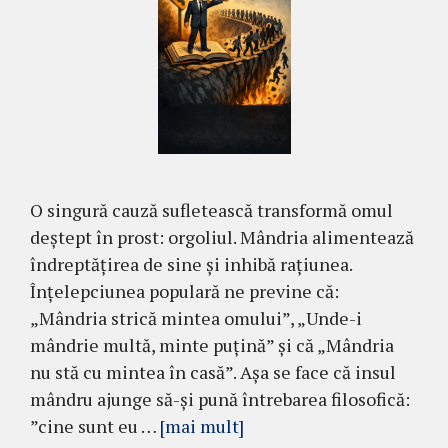
O singură cauză sufletească transformă omul
deștept în prost: orgoliul. Mândria alimentează
îndreptățirea de sine și inhibă rațiunea.
Înțelepciunea populară ne previne că:
„Mândria strică mintea omului”, „Unde-i
mândrie multă, minte puțină” și că „Mândria
nu stă cu mintea în casă”. Așa se face că insul
mândru ajunge să-și pună întrebarea filosofică:
”cine sunt eu …
[mai mult]