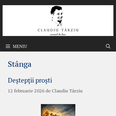
Sari
la
conținut
MENIU
Stânga
Deștepții proști
12 februarie 2026
de
Claudiu Târziu