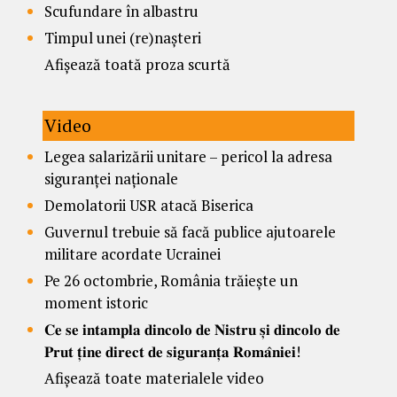
Scufundare în albastru
Timpul unei (re)nașteri
Afișează toată proza scurtă
Video
Legea salarizării unitare – pericol la adresa
siguranței naționale
Demolatorii USR atacă Biserica
Guvernul trebuie să facă publice ajutoarele
militare acordate Ucrainei
Pe 26 octombrie, România trăiește un
moment istoric
𝐂𝐞 𝐬𝐞 𝐢𝐧𝐭𝐚𝐦𝐩𝐥𝐚 𝐝𝐢𝐧𝐜𝐨𝐥𝐨 𝐝𝐞 𝐍𝐢𝐬𝐭𝐫𝐮 𝐬̦𝐢 𝐝𝐢𝐧𝐜𝐨𝐥𝐨 𝐝𝐞
𝐏𝐫𝐮𝐭 𝐭̦𝐢𝐧𝐞 𝐝𝐢𝐫𝐞𝐜𝐭 𝐝𝐞 𝐬𝐢𝐠𝐮𝐫𝐚𝐧𝐭̦𝐚 𝐑𝐨𝐦𝐚̂𝐧𝐢𝐞𝐢!
Afișează toate materialele video