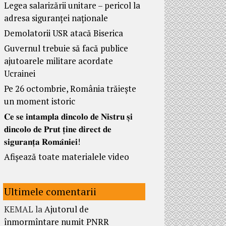
Legea salarizării unitare – pericol la
adresa siguranței naționale
Demolatorii USR atacă Biserica
Guvernul trebuie să facă publice
ajutoarele militare acordate
Ucrainei
Pe 26 octombrie, România trăiește
un moment istoric
𝐂𝐞 𝐬𝐞 𝐢𝐧𝐭𝐚𝐦𝐩𝐥𝐚 𝐝𝐢𝐧𝐜𝐨𝐥𝐨 𝐝𝐞 𝐍𝐢𝐬𝐭𝐫𝐮 𝐬̦𝐢
𝐝𝐢𝐧𝐜𝐨𝐥𝐨 𝐝𝐞 𝐏𝐫𝐮𝐭 𝐭̦𝐢𝐧𝐞 𝐝𝐢𝐫𝐞𝐜𝐭 𝐝𝐞
𝐬𝐢𝐠𝐮𝐫𝐚𝐧𝐭̦𝐚 𝐑𝐨𝐦𝐚̂𝐧𝐢𝐞𝐢!
Afișează toate materialele video
Ultimele comentarii
KEMAL
la
Ajutorul de
înmormîntare numit PNRR