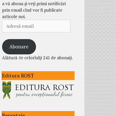
a vă abona și veți primi notificări
prin email cînd vor fi publicate
articole noi.
Adresă
email
Abonare
Alătură-te celorlalți 241 de abonați.
Editura ROST
Reportaje