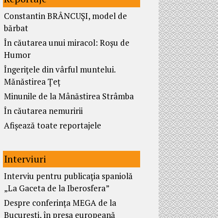
Constantin BRÂNCUȘI, model de
bărbat
În căutarea unui miracol: Roșu de
Humor
Îngerițele din vârful muntelui.
Mănăstirea Țeț
Minunile de la Mânăstirea Strâmba
În căutarea nemuririi
Afișează toate reportajele
Interviuri
Interviu pentru publicația spaniolă
„La Gaceta de la Iberosfera”
Despre conferința MEGA de la
București, în presa europeană