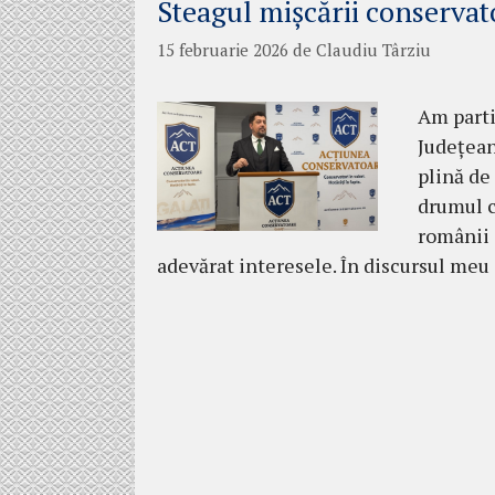
Steagul mișcării conservato
15 februarie 2026
de
Claudiu Târziu
Am parti
Județean
plină de
drumul c
românii 
adevărat interesele. În discursul meu