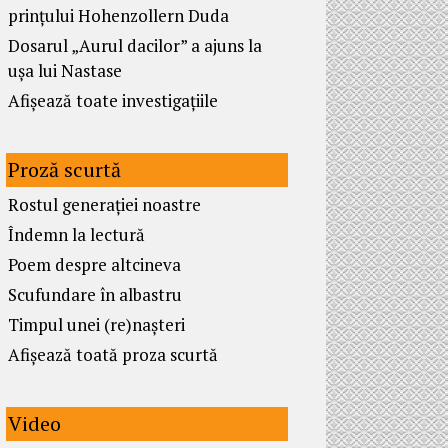
prințului Hohenzollern Duda
Dosarul „Aurul dacilor” a ajuns la
ușa lui Nastase
Afișează toate investigațiile
Proză scurtă
Rostul generației noastre
Îndemn la lectură
Poem despre altcineva
Scufundare în albastru
Timpul unei (re)nașteri
Afișează toată proza scurtă
Video