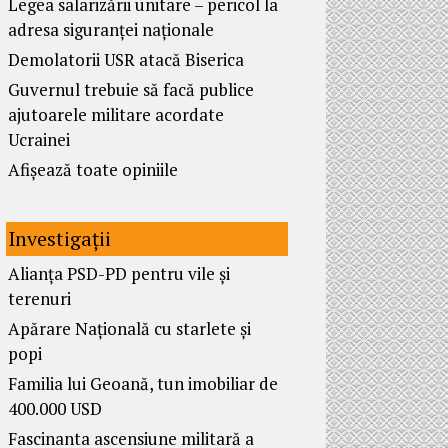
Legea salarizării unitare – pericol la
adresa siguranței naționale
Demolatorii USR atacă Biserica
Guvernul trebuie să facă publice
ajutoarele militare acordate
Ucrainei
Afișează toate opiniile
Investigații
Alianța PSD-PD pentru vile și
terenuri
Apărare Națională cu starlete și
popi
Familia lui Geoană, tun imobiliar de
400.000 USD
Fascinanta ascensiune militară a