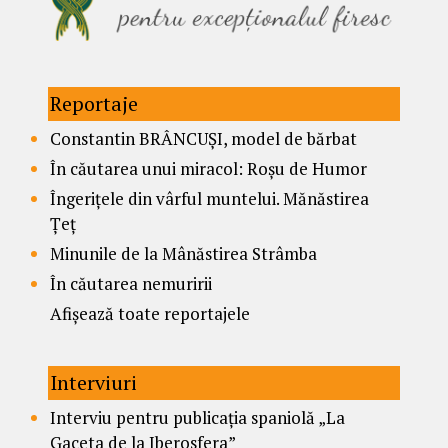
Reportaje
Constantin BRÂNCUȘI, model de bărbat
În căutarea unui miracol: Roșu de Humor
Îngerițele din vârful muntelui. Mănăstirea
Țeț
Minunile de la Mânăstirea Strâmba
În căutarea nemuririi
Afișează toate reportajele
Interviuri
Interviu pentru publicația spaniolă „La
Gaceta de la Iberosfera”