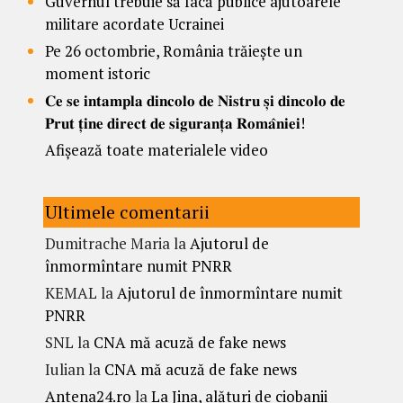
Guvernul trebuie să facă publice ajutoarele
militare acordate Ucrainei
Pe 26 octombrie, România trăiește un
moment istoric
𝐂𝐞 𝐬𝐞 𝐢𝐧𝐭𝐚𝐦𝐩𝐥𝐚 𝐝𝐢𝐧𝐜𝐨𝐥𝐨 𝐝𝐞 𝐍𝐢𝐬𝐭𝐫𝐮 𝐬̦𝐢 𝐝𝐢𝐧𝐜𝐨𝐥𝐨 𝐝𝐞
𝐏𝐫𝐮𝐭 𝐭̦𝐢𝐧𝐞 𝐝𝐢𝐫𝐞𝐜𝐭 𝐝𝐞 𝐬𝐢𝐠𝐮𝐫𝐚𝐧𝐭̦𝐚 𝐑𝐨𝐦𝐚̂𝐧𝐢𝐞𝐢!
Afișează toate materialele video
Ultimele comentarii
Dumitrache Maria
la
Ajutorul de
înmormîntare numit PNRR
KEMAL
la
Ajutorul de înmormîntare numit
PNRR
SNL
la
CNA mă acuză de fake news
Iulian
la
CNA mă acuză de fake news
Antena24.ro
la
La Jina, alături de ciobanii