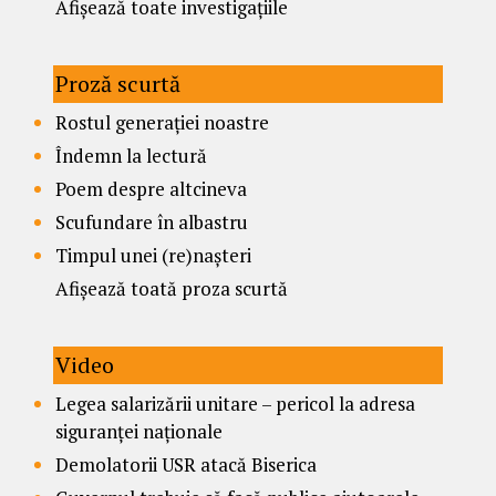
Afișează toate investigațiile
Proză scurtă
Rostul generației noastre
Îndemn la lectură
Poem despre altcineva
Scufundare în albastru
Timpul unei (re)nașteri
Afișează toată proza scurtă
Video
Legea salarizării unitare – pericol la adresa
siguranței naționale
Demolatorii USR atacă Biserica