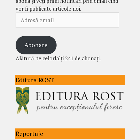
abona și veți primi notificări prin email cînd
vor fi publicate articole noi.
Adresă
email
Abonare
Alătură-te celorlalți 241 de abonați.
Editura ROST
Reportaje