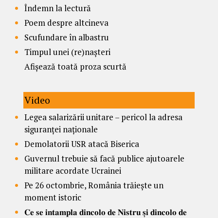
Îndemn la lectură
Poem despre altcineva
Scufundare în albastru
Timpul unei (re)nașteri
Afișează toată proza scurtă
Video
Legea salarizării unitare – pericol la adresa
siguranței naționale
Demolatorii USR atacă Biserica
Guvernul trebuie să facă publice ajutoarele
militare acordate Ucrainei
Pe 26 octombrie, România trăiește un
moment istoric
𝐂𝐞 𝐬𝐞 𝐢𝐧𝐭𝐚𝐦𝐩𝐥𝐚 𝐝𝐢𝐧𝐜𝐨𝐥𝐨 𝐝𝐞 𝐍𝐢𝐬𝐭𝐫𝐮 𝐬̦𝐢 𝐝𝐢𝐧𝐜𝐨𝐥𝐨 𝐝𝐞