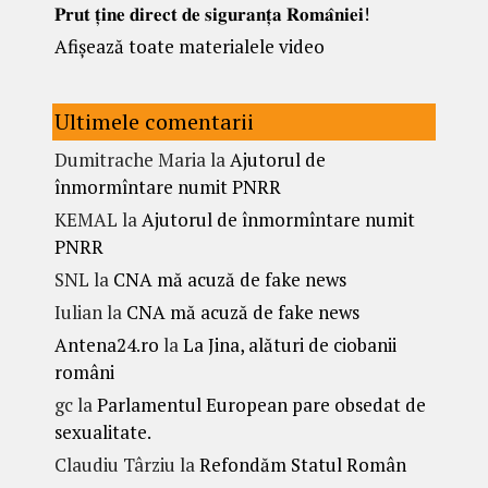
𝐏𝐫𝐮𝐭 𝐭̦𝐢𝐧𝐞 𝐝𝐢𝐫𝐞𝐜𝐭 𝐝𝐞 𝐬𝐢𝐠𝐮𝐫𝐚𝐧𝐭̦𝐚 𝐑𝐨𝐦𝐚̂𝐧𝐢𝐞𝐢!
Afișează toate materialele video
Ultimele comentarii
Dumitrache Maria
la
Ajutorul de
înmormîntare numit PNRR
KEMAL
la
Ajutorul de înmormîntare numit
PNRR
SNL
la
CNA mă acuză de fake news
Iulian
la
CNA mă acuză de fake news
Antena24.ro
la
La Jina, alături de ciobanii
români
gc
la
Parlamentul European pare obsedat de
sexualitate.
Claudiu Târziu
la
Refondăm Statul Român