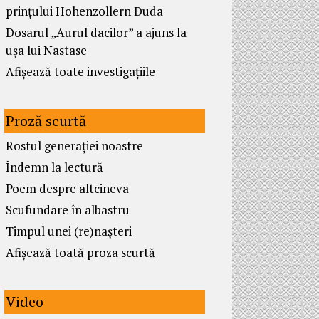
prințului Hohenzollern Duda
Dosarul „Aurul dacilor” a ajuns la
ușa lui Nastase
Afișează toate investigațiile
Proză scurtă
Rostul generației noastre
Îndemn la lectură
Poem despre altcineva
Scufundare în albastru
Timpul unei (re)nașteri
Afișează toată proza scurtă
Video