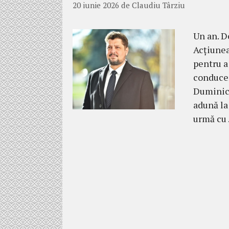
20 iunie 2026
de
Claudiu Târziu
Un an. D
Acțiunea
pentru a
conducer
Duminică
adună la 
urmă cu