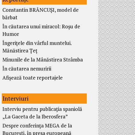
Constantin BRÂNCUȘI, model de
bărbat
În căutarea unui miracol: Roșu de
Humor
Îngerițele din vârful muntelui.
Mănăstirea Țeț
Minunile de la Mânăstirea Strâmba
În căutarea nemuririi
Afișează toate reportajele
Interviuri
Interviu pentru publicația spaniolă
„La Gaceta de la Iberosfera”
Despre conferința MEGA de la
București, în presa europeană