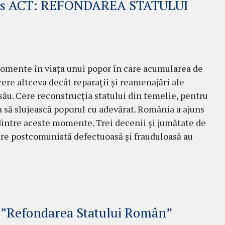
gres ACT: REFONDAREA STATULUI
omente în viața unui popor în care acumularea de
cere altceva decât reparații și reamenajări ale
 său. Cere reconstrucția statului din temelie, pentru
a să slujească poporul cu adevărat. România a ajuns
dintre aceste momente. Trei decenii și jumătate de
re postcomunistă defectuoasă și frauduloasă au
e: ”Refondarea Statului Român”