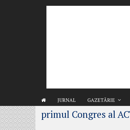
Sari
la
conținut
JURNAL
GAZETĂRIE
primul Congres al A