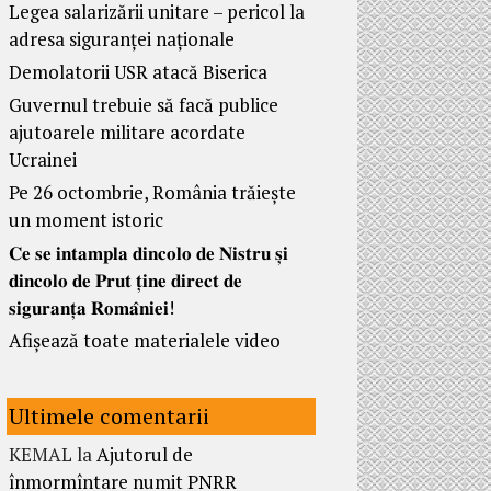
Legea salarizării unitare – pericol la
adresa siguranței naționale
Demolatorii USR atacă Biserica
Guvernul trebuie să facă publice
ajutoarele militare acordate
Ucrainei
Pe 26 octombrie, România trăiește
un moment istoric
𝐂𝐞 𝐬𝐞 𝐢𝐧𝐭𝐚𝐦𝐩𝐥𝐚 𝐝𝐢𝐧𝐜𝐨𝐥𝐨 𝐝𝐞 𝐍𝐢𝐬𝐭𝐫𝐮 𝐬̦𝐢
𝐝𝐢𝐧𝐜𝐨𝐥𝐨 𝐝𝐞 𝐏𝐫𝐮𝐭 𝐭̦𝐢𝐧𝐞 𝐝𝐢𝐫𝐞𝐜𝐭 𝐝𝐞
𝐬𝐢𝐠𝐮𝐫𝐚𝐧𝐭̦𝐚 𝐑𝐨𝐦𝐚̂𝐧𝐢𝐞𝐢!
Afișează toate materialele video
Ultimele comentarii
KEMAL
la
Ajutorul de
înmormîntare numit PNRR