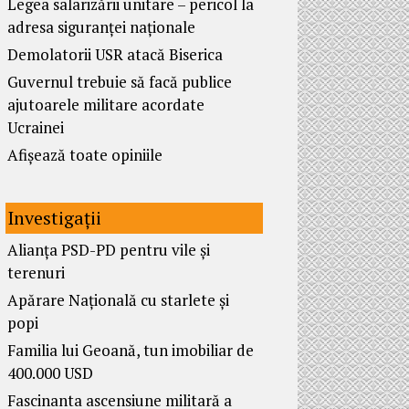
Legea salarizării unitare – pericol la
adresa siguranței naționale
Demolatorii USR atacă Biserica
Guvernul trebuie să facă publice
ajutoarele militare acordate
Ucrainei
Afișează toate opiniile
Investigații
Alianța PSD-PD pentru vile și
terenuri
Apărare Națională cu starlete și
popi
Familia lui Geoană, tun imobiliar de
400.000 USD
Fascinanta ascensiune militară a