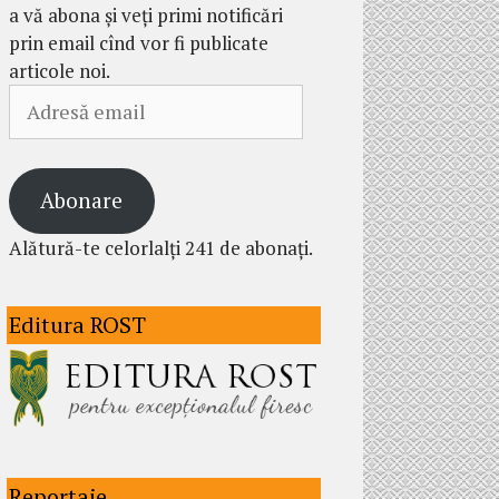
a vă abona și veți primi notificări
prin email cînd vor fi publicate
articole noi.
Adresă
email
Abonare
Alătură-te celorlalți 241 de abonați.
Editura ROST
Reportaje