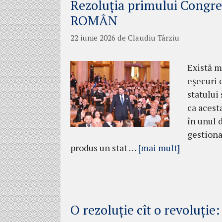
Rezoluția primului Con
ROMÂN
22 iunie 2026
de
Claudiu Târziu
Există m
eșecuri 
statului
ca acest
în unul 
gestiona
produs un stat …
[mai mult]
O rezoluție cît o revoluți