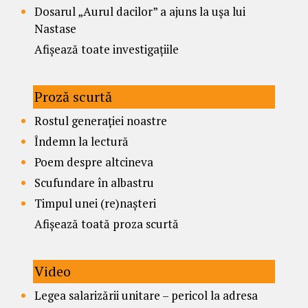
Dosarul „Aurul dacilor” a ajuns la ușa lui
Nastase
Afișează toate investigațiile
Proză scurtă
Rostul generației noastre
Îndemn la lectură
Poem despre altcineva
Scufundare în albastru
Timpul unei (re)nașteri
Afișează toată proza scurtă
Video
Legea salarizării unitare – pericol la adresa