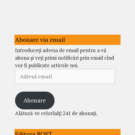
Abonare via email
Introduceți adresa de email pentru a vă
abona și veți primi notificări prin email cînd
vor fi publicate articole noi.
Adresă
email
Abonare
Alătură-te celorlalți 241 de abonați.
Editura ROST