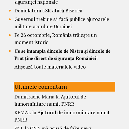
siguranței naționale
Demolatorii USR atacă Biserica
Guvernul trebuie să facă publice ajutoarele
militare acordate Ucrainei
Pe 26 octombrie, România trăiește un
moment istoric
𝐂𝐞 𝐬𝐞 𝐢𝐧𝐭𝐚𝐦𝐩𝐥𝐚 𝐝𝐢𝐧𝐜𝐨𝐥𝐨 𝐝𝐞 𝐍𝐢𝐬𝐭𝐫𝐮 𝐬̦𝐢 𝐝𝐢𝐧𝐜𝐨𝐥𝐨 𝐝𝐞
𝐏𝐫𝐮𝐭 𝐭̦𝐢𝐧𝐞 𝐝𝐢𝐫𝐞𝐜𝐭 𝐝𝐞 𝐬𝐢𝐠𝐮𝐫𝐚𝐧𝐭̦𝐚 𝐑𝐨𝐦𝐚̂𝐧𝐢𝐞𝐢!
Afișează toate materialele video
Ultimele comentarii
Dumitrache Maria
la
Ajutorul de
înmormîntare numit PNRR
KEMAL
la
Ajutorul de înmormîntare numit
PNRR
SNL
la
CNA mă acuză de fake news