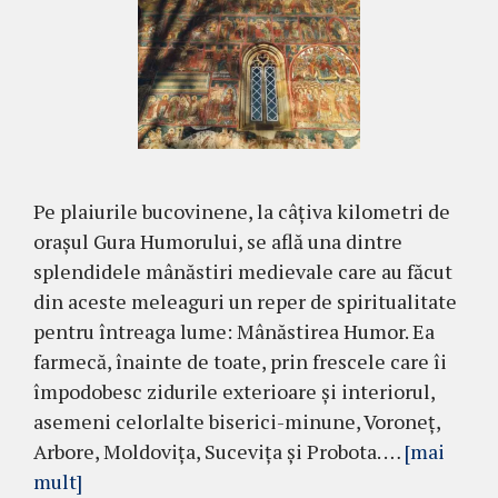
Pe plaiurile bucovinene, la câțiva kilometri de
orașul Gura Humorului, se află una dintre
splendidele mânăstiri medievale care au făcut
din aceste meleaguri un reper de spi­ritualitate
pentru întreaga lume: Mânăstirea Hu­mor. Ea
farmecă, înainte de toate, prin frescele care îi
împodobesc zidurile exterioare și interiorul,
ase­meni celorlalte biserici-minune, Voroneț,
Ar­bore, Moldovița, Sucevița și Probota. …
[mai
mult]