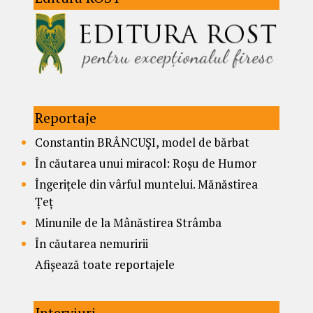
Reportaje
Constantin BRÂNCUȘI, model de bărbat
În căutarea unui miracol: Roșu de Humor
Îngerițele din vârful muntelui. Mănăstirea
Țeț
Minunile de la Mânăstirea Strâmba
În căutarea nemuririi
Afișează toate reportajele
Interviuri