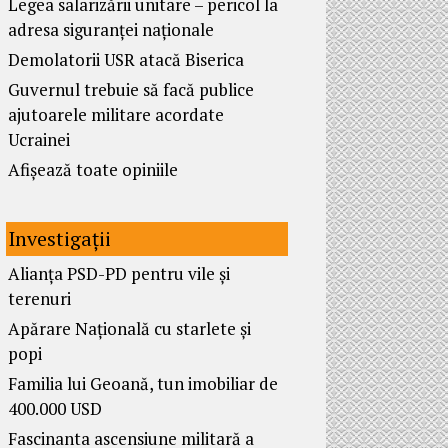
Legea salarizării unitare – pericol la
adresa siguranței naționale
Demolatorii USR atacă Biserica
Guvernul trebuie să facă publice
ajutoarele militare acordate
Ucrainei
Afișează toate opiniile
Investigații
Alianța PSD-PD pentru vile și
terenuri
Apărare Națională cu starlete și
popi
Familia lui Geoană, tun imobiliar de
400.000 USD
Fascinanta ascensiune militară a