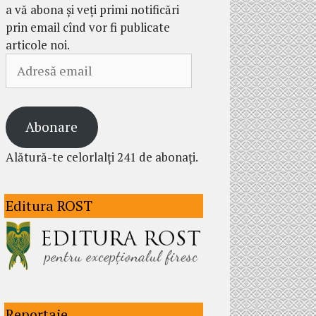
a vă abona și veți primi notificări
prin email cînd vor fi publicate
articole noi.
Adresă
email
Abonare
Alătură-te celorlalți 241 de abonați.
Editura ROST
Reportaje