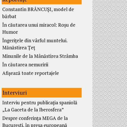
Constantin BRÂNCUȘI, model de
bărbat
În căutarea unui miracol: Roșu de
Humor
Îngerițele din vârful muntelui.
Mănăstirea Țeț
Minunile de la Mânăstirea Strâmba
În căutarea nemuririi
Afișează toate reportajele
Interviuri
Interviu pentru publicația spaniolă
„La Gaceta de la Iberosfera”
Despre conferința MEGA de la
București, în presa europeană