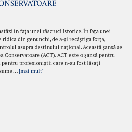
CONSERVATOARE
stăzi în fața unei răscruci istorice. În fața unei
e ridica din genunchi, de a-și recâștiga forța,
ntrolul asupra destinului național. Această șansă se
a Conservatoare (ACT). ACT este o șansă pentru
pentru profesioniștii care n-au fost lăsați
 asume …
[mai mult]