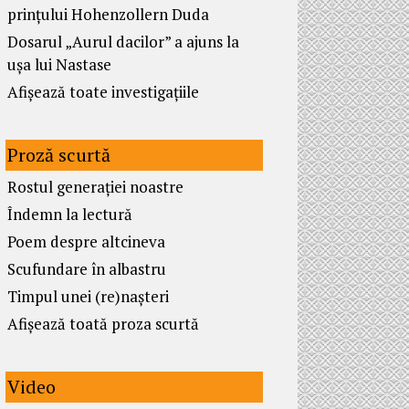
prințului Hohenzollern Duda
Dosarul „Aurul dacilor” a ajuns la
ușa lui Nastase
Afișează toate investigațiile
Proză scurtă
Rostul generației noastre
Îndemn la lectură
Poem despre altcineva
Scufundare în albastru
Timpul unei (re)nașteri
Afișează toată proza scurtă
Video