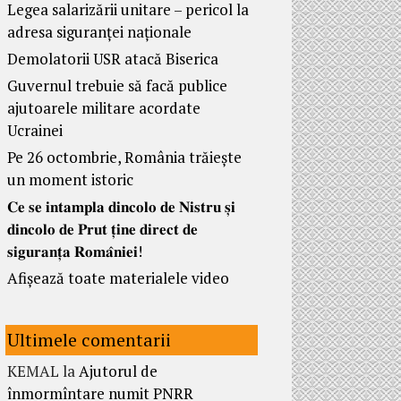
Legea salarizării unitare – pericol la
adresa siguranței naționale
Demolatorii USR atacă Biserica
Guvernul trebuie să facă publice
ajutoarele militare acordate
Ucrainei
Pe 26 octombrie, România trăiește
un moment istoric
𝐂𝐞 𝐬𝐞 𝐢𝐧𝐭𝐚𝐦𝐩𝐥𝐚 𝐝𝐢𝐧𝐜𝐨𝐥𝐨 𝐝𝐞 𝐍𝐢𝐬𝐭𝐫𝐮 𝐬̦𝐢
𝐝𝐢𝐧𝐜𝐨𝐥𝐨 𝐝𝐞 𝐏𝐫𝐮𝐭 𝐭̦𝐢𝐧𝐞 𝐝𝐢𝐫𝐞𝐜𝐭 𝐝𝐞
𝐬𝐢𝐠𝐮𝐫𝐚𝐧𝐭̦𝐚 𝐑𝐨𝐦𝐚̂𝐧𝐢𝐞𝐢!
Afișează toate materialele video
Ultimele comentarii
KEMAL
la
Ajutorul de
înmormîntare numit PNRR