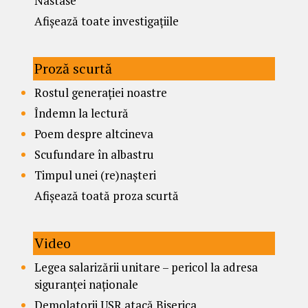
Nastase
Afișează toate investigațiile
Proză scurtă
Rostul generației noastre
Îndemn la lectură
Poem despre altcineva
Scufundare în albastru
Timpul unei (re)nașteri
Afișează toată proza scurtă
Video
Legea salarizării unitare – pericol la adresa
siguranței naționale
Demolatorii USR atacă Biserica