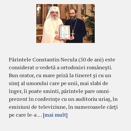
Părintele Constantin Necula (50 de ani) este
considerat o vedetă a ortodoxiei ro­mânești.
Bun orator, cu mare priză la tine­ret și cu un
simț al umorului care pe unii, mai slabi de
înger, îi poate sminti, părintele pare omni­
prezent în conferințe cu un auditoriu uriaș, în
emi­siuni de televiziune, în numeroasele cărți
pe care le-a …
[mai mult]