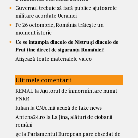
Guvernul trebuie să facă publice ajutoarele
militare acordate Ucrainei
Pe 26 octombrie, România trăiește un
moment istoric
𝐂𝐞 𝐬𝐞 𝐢𝐧𝐭𝐚𝐦𝐩𝐥𝐚 𝐝𝐢𝐧𝐜𝐨𝐥𝐨 𝐝𝐞 𝐍𝐢𝐬𝐭𝐫𝐮 𝐬̦𝐢 𝐝𝐢𝐧𝐜𝐨𝐥𝐨 𝐝𝐞
𝐏𝐫𝐮𝐭 𝐭̦𝐢𝐧𝐞 𝐝𝐢𝐫𝐞𝐜𝐭 𝐝𝐞 𝐬𝐢𝐠𝐮𝐫𝐚𝐧𝐭̦𝐚 𝐑𝐨𝐦𝐚̂𝐧𝐢𝐞𝐢!
Afișează toate materialele video
Ultimele comentarii
KEMAL
la
Ajutorul de înmormîntare numit
PNRR
Iulian
la
CNA mă acuză de fake news
Antena24.ro
la
La Jina, alături de ciobanii
români
gc
la
Parlamentul European pare obsedat de