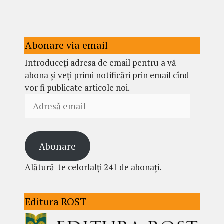
Abonare via email
Introduceți adresa de email pentru a vă
abona și veți primi notificări prin email cînd
vor fi publicate articole noi.
Adresă
email
Abonare
Alătură-te celorlalți 241 de abonați.
Editura ROST