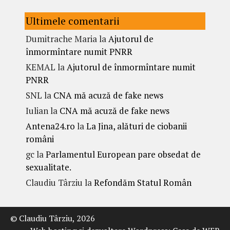
Ultimele comentarii
Dumitrache Maria
la
Ajutorul de
înmormîntare numit PNRR
KEMAL
la
Ajutorul de înmormîntare numit
PNRR
SNL
la
CNA mă acuză de fake news
Iulian
la
CNA mă acuză de fake news
Antena24.ro
la
La Jina, alături de ciobanii
români
gc
la
Parlamentul European pare obsedat de
sexualitate.
Claudiu Târziu
la
Refondăm Statul Român
© Claudiu Târziu, 2026