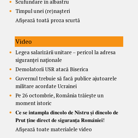
Scufundare în albastru
Timpul unei (re)nașteri
Afișează toată proza scurtă
Video
Legea salarizării unitare – pericol la adresa
siguranței naționale
Demolatorii USR atacă Biserica
Guvernul trebuie să facă publice ajutoarele
militare acordate Ucrainei
Pe 26 octombrie, România trăiește un
moment istoric
𝐂𝐞 𝐬𝐞 𝐢𝐧𝐭𝐚𝐦𝐩𝐥𝐚 𝐝𝐢𝐧𝐜𝐨𝐥𝐨 𝐝𝐞 𝐍𝐢𝐬𝐭𝐫𝐮 𝐬̦𝐢 𝐝𝐢𝐧𝐜𝐨𝐥𝐨 𝐝𝐞
𝐏𝐫𝐮𝐭 𝐭̦𝐢𝐧𝐞 𝐝𝐢𝐫𝐞𝐜𝐭 𝐝𝐞 𝐬𝐢𝐠𝐮𝐫𝐚𝐧𝐭̦𝐚 𝐑𝐨𝐦𝐚̂𝐧𝐢𝐞𝐢!
Afișează toate materialele video