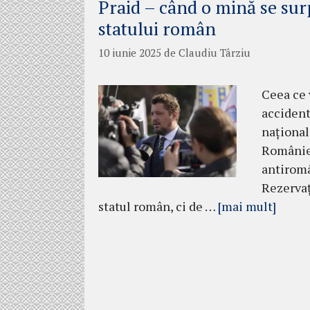
Praid – când o mină se surp
statului român
10 iunie 2025
de
Claudiu Târziu
Ceea ce 
accident 
național
României
antiromâ
Rezervaț
statul român, ci de …
[mai mult]