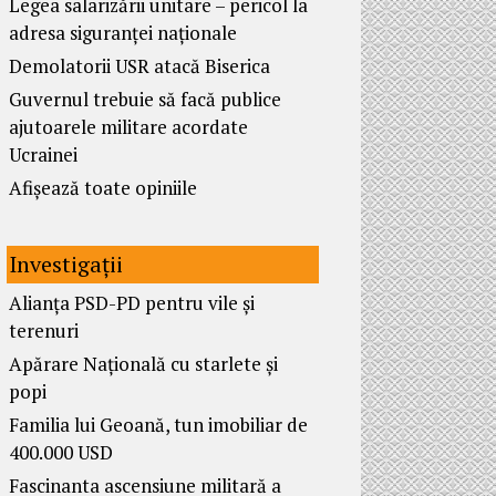
Legea salarizării unitare – pericol la
adresa siguranței naționale
Demolatorii USR atacă Biserica
Guvernul trebuie să facă publice
ajutoarele militare acordate
Ucrainei
Afișează toate opiniile
Investigații
Alianța PSD-PD pentru vile și
terenuri
Apărare Națională cu starlete și
popi
Familia lui Geoană, tun imobiliar de
400.000 USD
Fascinanta ascensiune militară a