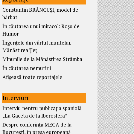
Constantin BRÂNCUȘI, model de
bărbat
În căutarea unui miracol: Roșu de
Humor
Îngerițele din vârful muntelui.
Mănăstirea Țeț
Minunile de la Mânăstirea Strâmba
În căutarea nemuririi
Afișează toate reportajele
Interviuri
Interviu pentru publicația spaniolă
„La Gaceta de la Iberosfera”
Despre conferința MEGA de la
București, în presa europeană