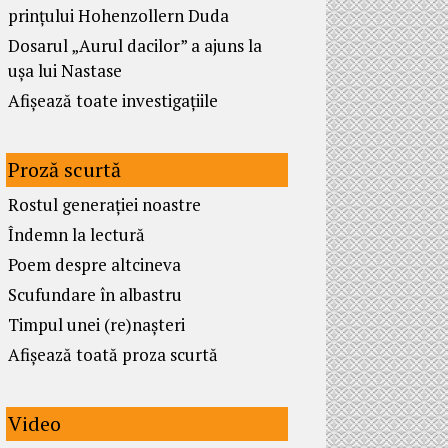
prințului Hohenzollern Duda
Dosarul „Aurul dacilor” a ajuns la
ușa lui Nastase
Afișează toate investigațiile
Proză scurtă
Rostul generației noastre
Îndemn la lectură
Poem despre altcineva
Scufundare în albastru
Timpul unei (re)nașteri
Afișează toată proza scurtă
Video