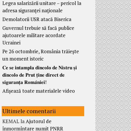
Legea salarizării unitare – pericol la
adresa siguranței naționale
Demolatorii USR atacă Biserica
Guvernul trebuie să facă publice
ajutoarele militare acordate
Ucrainei
Pe 26 octombrie, România trăiește
un moment istoric
𝐂𝐞 𝐬𝐞 𝐢𝐧𝐭𝐚𝐦𝐩𝐥𝐚 𝐝𝐢𝐧𝐜𝐨𝐥𝐨 𝐝𝐞 𝐍𝐢𝐬𝐭𝐫𝐮 𝐬̦𝐢
𝐝𝐢𝐧𝐜𝐨𝐥𝐨 𝐝𝐞 𝐏𝐫𝐮𝐭 𝐭̦𝐢𝐧𝐞 𝐝𝐢𝐫𝐞𝐜𝐭 𝐝𝐞
𝐬𝐢𝐠𝐮𝐫𝐚𝐧𝐭̦𝐚 𝐑𝐨𝐦𝐚̂𝐧𝐢𝐞𝐢!
Afișează toate materialele video
Ultimele comentarii
KEMAL
la
Ajutorul de
înmormîntare numit PNRR