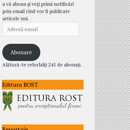
a vă abona și veți primi notificări
prin email cînd vor fi publicate
articole noi.
Adresă
email
Abonare
Alătură-te celorlalți 241 de abonați.
Editura ROST
Reportaje