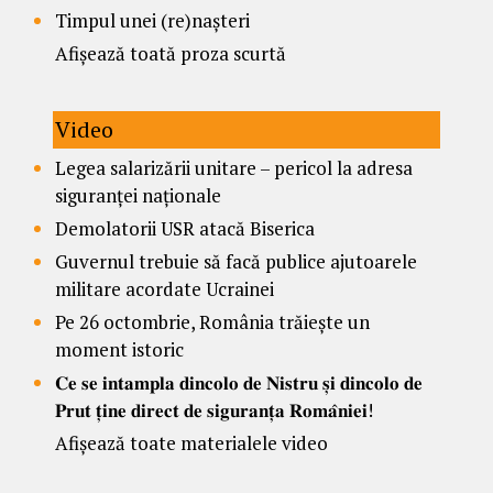
Timpul unei (re)nașteri
Afișează toată proza scurtă
Video
Legea salarizării unitare – pericol la adresa
siguranței naționale
Demolatorii USR atacă Biserica
Guvernul trebuie să facă publice ajutoarele
militare acordate Ucrainei
Pe 26 octombrie, România trăiește un
moment istoric
𝐂𝐞 𝐬𝐞 𝐢𝐧𝐭𝐚𝐦𝐩𝐥𝐚 𝐝𝐢𝐧𝐜𝐨𝐥𝐨 𝐝𝐞 𝐍𝐢𝐬𝐭𝐫𝐮 𝐬̦𝐢 𝐝𝐢𝐧𝐜𝐨𝐥𝐨 𝐝𝐞
𝐏𝐫𝐮𝐭 𝐭̦𝐢𝐧𝐞 𝐝𝐢𝐫𝐞𝐜𝐭 𝐝𝐞 𝐬𝐢𝐠𝐮𝐫𝐚𝐧𝐭̦𝐚 𝐑𝐨𝐦𝐚̂𝐧𝐢𝐞𝐢!
Afișează toate materialele video