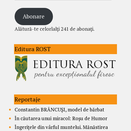
Abonare
Alătură-te celorlalți 241 de abonați.
Editura ROST
Reportaje
Constantin BRÂNCUȘI, model de bărbat
În căutarea unui miracol: Roșu de Humor
Îngerițele din vârful muntelui. Mănăstirea