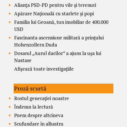
Alianța PSD-PD pentru vile și terenuri
Apărare Națională cu starlete și popi
Familia lui Geoană, tun imobiliar de 400.000
USD
Fascinanta ascensiune militară a prințului
Hohenzollern Duda
Dosarul „Aurul dacilor” a ajuns la ușa lui
Nastase
Afișează toate investigațiile
Proză scurtă
Rostul generației noastre
Îndemn la lectură
Poem despre altcineva
Scufundare în albastru