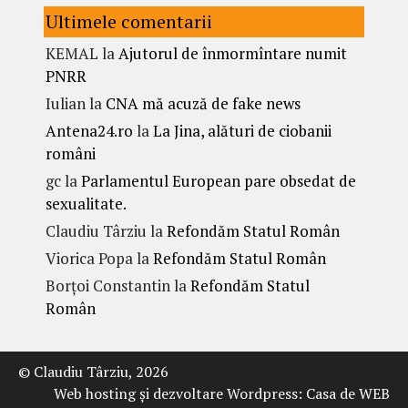
Ultimele comentarii
KEMAL
la
Ajutorul de înmormîntare numit
PNRR
Iulian
la
CNA mă acuză de fake news
Antena24.ro
la
La Jina, alături de ciobanii
români
gc
la
Parlamentul European pare obsedat de
sexualitate.
Claudiu Târziu
la
Refondăm Statul Român
Viorica Popa
la
Refondăm Statul Român
Borțoi Constantin
la
Refondăm Statul
Român
© Claudiu Târziu, 2026
Web hosting şi dezvoltare Wordpress:
Casa de WEB