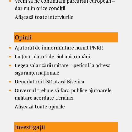
Vrem să ne continuăm parcursul european –
dar nu în orice condiții
Afișează toate interviurile
Opinii
Ajutorul de înmormîntare numit PNRR
La Jina, alături de ciobanii români
Legea salarizării unitare – pericol la adresa
siguranței naționale
Demolatorii USR atacă Biserica
Guvernul trebuie să facă publice ajutoarele
militare acordate Ucrainei
Afișează toate opiniile
Investigații