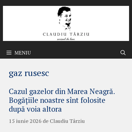
Sari
la
conținut
MENIU
gaz rusesc
Cazul gazelor din Marea Neagră.
Bogățiile noastre sînt folosite
după voia altora
15 iunie 2026
de
Claudiu Târziu