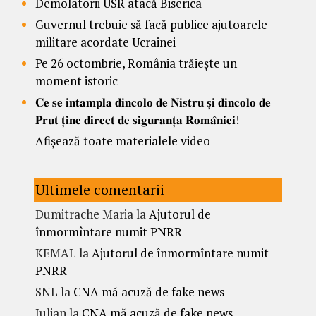
Demolatorii USR atacă Biserica
Guvernul trebuie să facă publice ajutoarele
militare acordate Ucrainei
Pe 26 octombrie, România trăiește un
moment istoric
𝐂𝐞 𝐬𝐞 𝐢𝐧𝐭𝐚𝐦𝐩𝐥𝐚 𝐝𝐢𝐧𝐜𝐨𝐥𝐨 𝐝𝐞 𝐍𝐢𝐬𝐭𝐫𝐮 𝐬̦𝐢 𝐝𝐢𝐧𝐜𝐨𝐥𝐨 𝐝𝐞
𝐏𝐫𝐮𝐭 𝐭̦𝐢𝐧𝐞 𝐝𝐢𝐫𝐞𝐜𝐭 𝐝𝐞 𝐬𝐢𝐠𝐮𝐫𝐚𝐧𝐭̦𝐚 𝐑𝐨𝐦𝐚̂𝐧𝐢𝐞𝐢!
Afișează toate materialele video
Ultimele comentarii
Dumitrache Maria
la
Ajutorul de
înmormîntare numit PNRR
KEMAL
la
Ajutorul de înmormîntare numit
PNRR
SNL
la
CNA mă acuză de fake news
Iulian
la
CNA mă acuză de fake news