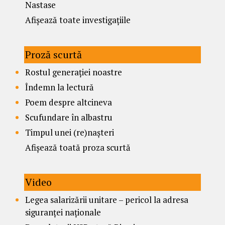
Nastase
Afișează toate investigațiile
Proză scurtă
Rostul generației noastre
Îndemn la lectură
Poem despre altcineva
Scufundare în albastru
Timpul unei (re)nașteri
Afișează toată proza scurtă
Video
Legea salarizării unitare – pericol la adresa
siguranței naționale