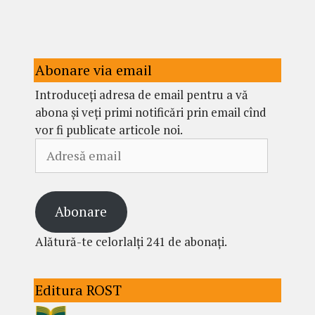
Abonare via email
Introduceți adresa de email pentru a vă
abona și veți primi notificări prin email cînd
vor fi publicate articole noi.
Adresă
email
Abonare
Alătură-te celorlalți 241 de abonați.
Editura ROST