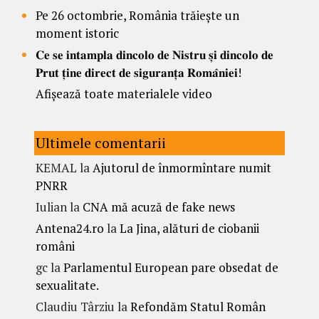
Pe 26 octombrie, România trăiește un
moment istoric
𝐂𝐞 𝐬𝐞 𝐢𝐧𝐭𝐚𝐦𝐩𝐥𝐚 𝐝𝐢𝐧𝐜𝐨𝐥𝐨 𝐝𝐞 𝐍𝐢𝐬𝐭𝐫𝐮 𝐬̦𝐢 𝐝𝐢𝐧𝐜𝐨𝐥𝐨 𝐝𝐞
𝐏𝐫𝐮𝐭 𝐭̦𝐢𝐧𝐞 𝐝𝐢𝐫𝐞𝐜𝐭 𝐝𝐞 𝐬𝐢𝐠𝐮𝐫𝐚𝐧𝐭̦𝐚 𝐑𝐨𝐦𝐚̂𝐧𝐢𝐞𝐢!
Afișează toate materialele video
Ultimele comentarii
KEMAL
la
Ajutorul de înmormîntare numit
PNRR
Iulian
la
CNA mă acuză de fake news
Antena24.ro
la
La Jina, alături de ciobanii
români
gc
la
Parlamentul European pare obsedat de
sexualitate.
Claudiu Târziu
la
Refondăm Statul Român