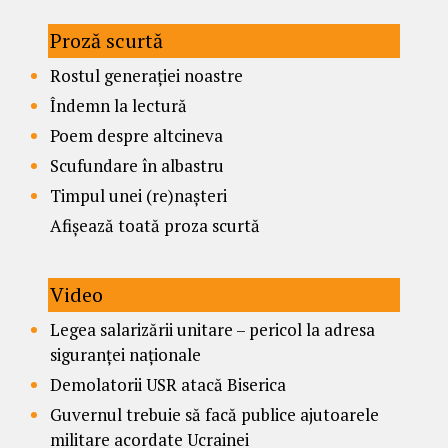
Proză scurtă
Rostul generației noastre
Îndemn la lectură
Poem despre altcineva
Scufundare în albastru
Timpul unei (re)nașteri
Afișează toată proza scurtă
Video
Legea salarizării unitare – pericol la adresa
siguranței naționale
Demolatorii USR atacă Biserica
Guvernul trebuie să facă publice ajutoarele
militare acordate Ucrainei