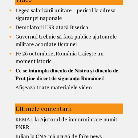
Legea salarizării unitare – pericol la adresa
siguranței naționale
Demolatorii USR atacă Biserica
Guvernul trebuie să facă publice ajutoarele
militare acordate Ucrainei
Pe 26 octombrie, România trăiește un
moment istoric
𝐂𝐞 𝐬𝐞 𝐢𝐧𝐭𝐚𝐦𝐩𝐥𝐚 𝐝𝐢𝐧𝐜𝐨𝐥𝐨 𝐝𝐞 𝐍𝐢𝐬𝐭𝐫𝐮 𝐬̦𝐢 𝐝𝐢𝐧𝐜𝐨𝐥𝐨 𝐝𝐞
𝐏𝐫𝐮𝐭 𝐭̦𝐢𝐧𝐞 𝐝𝐢𝐫𝐞𝐜𝐭 𝐝𝐞 𝐬𝐢𝐠𝐮𝐫𝐚𝐧𝐭̦𝐚 𝐑𝐨𝐦𝐚̂𝐧𝐢𝐞𝐢!
Afișează toate materialele video
Ultimele comentarii
KEMAL
la
Ajutorul de înmormîntare numit
PNRR
Iulian
la
CNA mă acuză de fake news