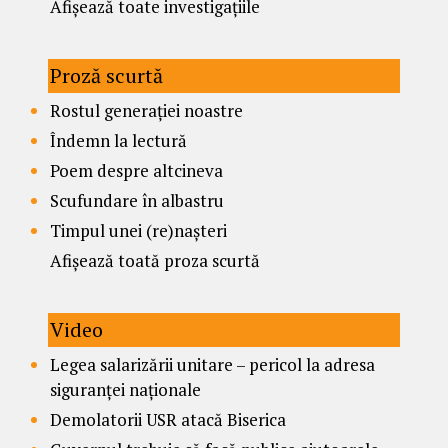
Afișează toate investigațiile
Proză scurtă
Rostul generației noastre
Îndemn la lectură
Poem despre altcineva
Scufundare în albastru
Timpul unei (re)nașteri
Afișează toată proza scurtă
Video
Legea salarizării unitare – pericol la adresa
siguranței naționale
Demolatorii USR atacă Biserica