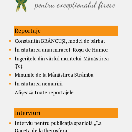
Reportaje
Constantin BRÂNCUȘI, model de bărbat
În căutarea unui miracol: Roșu de Humor
Îngerițele din vârful muntelui. Mănăstirea
Țeț
Minunile de la Mânăstirea Strâmba
În căutarea nemuririi
Afișează toate reportajele
Interviuri
Interviu pentru publicația spaniolă „La
Gaceta de la Iberosfera”