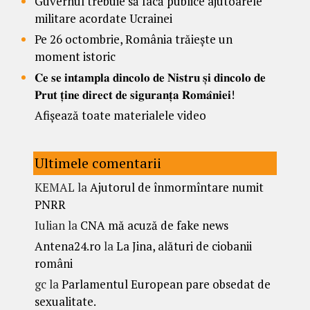
Guvernul trebuie să facă publice ajutoarele
militare acordate Ucrainei
Pe 26 octombrie, România trăiește un
moment istoric
𝐂𝐞 𝐬𝐞 𝐢𝐧𝐭𝐚𝐦𝐩𝐥𝐚 𝐝𝐢𝐧𝐜𝐨𝐥𝐨 𝐝𝐞 𝐍𝐢𝐬𝐭𝐫𝐮 𝐬̦𝐢 𝐝𝐢𝐧𝐜𝐨𝐥𝐨 𝐝𝐞
𝐏𝐫𝐮𝐭 𝐭̦𝐢𝐧𝐞 𝐝𝐢𝐫𝐞𝐜𝐭 𝐝𝐞 𝐬𝐢𝐠𝐮𝐫𝐚𝐧𝐭̦𝐚 𝐑𝐨𝐦𝐚̂𝐧𝐢𝐞𝐢!
Afișează toate materialele video
Ultimele comentarii
KEMAL
la
Ajutorul de înmormîntare numit
PNRR
Iulian
la
CNA mă acuză de fake news
Antena24.ro
la
La Jina, alături de ciobanii
români
gc
la
Parlamentul European pare obsedat de
sexualitate.