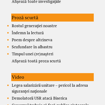
Afișează toate investigațiile
Proză scurtă
Rostul generației noastre
Îndemn la lectură
Poem despre altcineva
Scufundare în albastru
Timpul unei (re)nașteri
Afișează toată proza scurtă
Video
Legea salarizării unitare – pericol la adresa
siguranței naționale
Demolatorii USR atacă Biserica