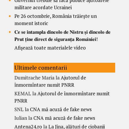
Guvernul trebuie să facă publice ajutoarele
militare acordate Ucrainei
Pe 26 octombrie, România trăiește un
moment istoric
𝐂𝐞 𝐬𝐞 𝐢𝐧𝐭𝐚𝐦𝐩𝐥𝐚 𝐝𝐢𝐧𝐜𝐨𝐥𝐨 𝐝𝐞 𝐍𝐢𝐬𝐭𝐫𝐮 𝐬̦𝐢 𝐝𝐢𝐧𝐜𝐨𝐥𝐨 𝐝𝐞
𝐏𝐫𝐮𝐭 𝐭̦𝐢𝐧𝐞 𝐝𝐢𝐫𝐞𝐜𝐭 𝐝𝐞 𝐬𝐢𝐠𝐮𝐫𝐚𝐧𝐭̦𝐚 𝐑𝐨𝐦𝐚̂𝐧𝐢𝐞𝐢!
Afișează toate materialele video
Ultimele comentarii
Dumitrache Maria
la
Ajutorul de
înmormîntare numit PNRR
KEMAL
la
Ajutorul de înmormîntare numit
PNRR
SNL
la
CNA mă acuză de fake news
Iulian
la
CNA mă acuză de fake news
Antena24.ro
la
La Jina, alături de ciobanii