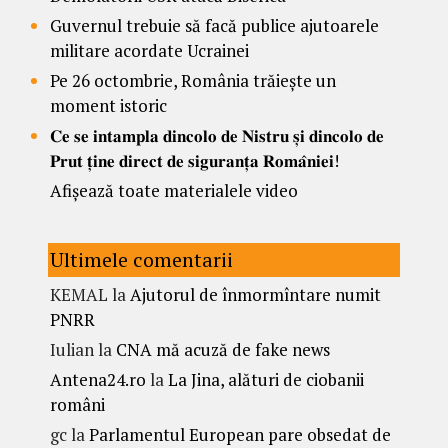
Guvernul trebuie să facă publice ajutoarele
militare acordate Ucrainei
Pe 26 octombrie, România trăiește un
moment istoric
𝐂𝐞 𝐬𝐞 𝐢𝐧𝐭𝐚𝐦𝐩𝐥𝐚 𝐝𝐢𝐧𝐜𝐨𝐥𝐨 𝐝𝐞 𝐍𝐢𝐬𝐭𝐫𝐮 𝐬̦𝐢 𝐝𝐢𝐧𝐜𝐨𝐥𝐨 𝐝𝐞
𝐏𝐫𝐮𝐭 𝐭̦𝐢𝐧𝐞 𝐝𝐢𝐫𝐞𝐜𝐭 𝐝𝐞 𝐬𝐢𝐠𝐮𝐫𝐚𝐧𝐭̦𝐚 𝐑𝐨𝐦𝐚̂𝐧𝐢𝐞𝐢!
Afișează toate materialele video
Ultimele comentarii
KEMAL
la
Ajutorul de înmormîntare numit
PNRR
Iulian
la
CNA mă acuză de fake news
Antena24.ro
la
La Jina, alături de ciobanii
români
gc
la
Parlamentul European pare obsedat de