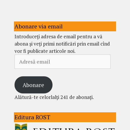
Abonare via email
Introduceți adresa de email pentru a vă
abona și veți primi notificări prin email cînd
vor fi publicate articole noi.
Adresă
email
Abonare
Alătură-te celorlalți 241 de abonați.
Editura ROST