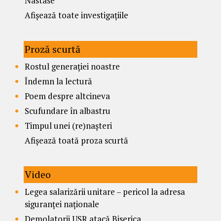
Nastase
Afișează toate investigațiile
Proză scurtă
Rostul generației noastre
Îndemn la lectură
Poem despre altcineva
Scufundare în albastru
Timpul unei (re)nașteri
Afișează toată proza scurtă
Video
Legea salarizării unitare – pericol la adresa
siguranței naționale
Demolatorii USR atacă Biserica