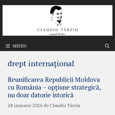
Sari
la
conținut
MENIU
drept internațional
Reunificarea Republicii Moldova
cu România – opțiune strategică,
nu doar datorie istorică
28 ianuarie 2026
de
Claudiu Târziu