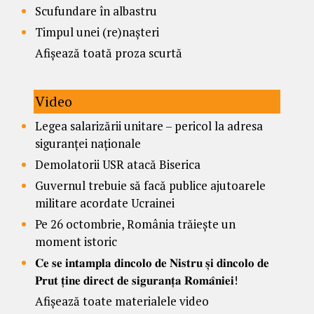
Scufundare în albastru
Timpul unei (re)nașteri
Afișează toată proza scurtă
Video
Legea salarizării unitare – pericol la adresa
siguranței naționale
Demolatorii USR atacă Biserica
Guvernul trebuie să facă publice ajutoarele
militare acordate Ucrainei
Pe 26 octombrie, România trăiește un
moment istoric
𝐂𝐞 𝐬𝐞 𝐢𝐧𝐭𝐚𝐦𝐩𝐥𝐚 𝐝𝐢𝐧𝐜𝐨𝐥𝐨 𝐝𝐞 𝐍𝐢𝐬𝐭𝐫𝐮 𝐬̦𝐢 𝐝𝐢𝐧𝐜𝐨𝐥𝐨 𝐝𝐞
𝐏𝐫𝐮𝐭 𝐭̦𝐢𝐧𝐞 𝐝𝐢𝐫𝐞𝐜𝐭 𝐝𝐞 𝐬𝐢𝐠𝐮𝐫𝐚𝐧𝐭̦𝐚 𝐑𝐨𝐦𝐚̂𝐧𝐢𝐞𝐢!
Afișează toate materialele video