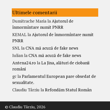
Ultimele comentarii
Dumitrache Maria
la
Ajutorul de
înmormîntare numit PNRR
KEMAL
la
Ajutorul de înmormîntare numit
PNRR
SNL
la
CNA mă acuză de fake news
Iulian
la
CNA mă acuză de fake news
Antena24.ro
la
La Jina, alături de ciobanii
români
gc
la
Parlamentul European pare obsedat de
sexualitate.
Claudiu Târziu
la
Refondăm Statul Român
© Claudiu Târziu, 2026