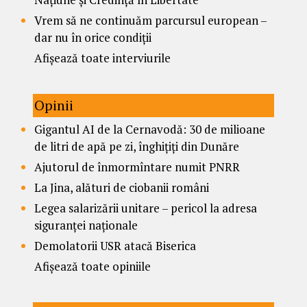
Vrem să ne continuăm parcursul european –
dar nu în orice condiții
Afișează toate interviurile
Opinii
Gigantul AI de la Cernavodă: 30 de milioane
de litri de apă pe zi, înghițiți din Dunăre
Ajutorul de înmormîntare numit PNRR
La Jina, alături de ciobanii români
Legea salarizării unitare – pericol la adresa
siguranței naționale
Demolatorii USR atacă Biserica
Afișează toate opiniile