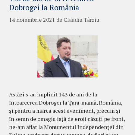
Dobrogei la România
14 noiembrie 2021
de
Claudiu Târziu
Astăzi s-au împlinit 143 de ani de la
întoarcerea Dobrogei la Țara-mamă, România,
și pentru a marca acest eveniment, precum și
în semn de omagiu față de eroii căzuți pe front,
ne-am aflat la Monumentul Independenței din
Tulcea, unde am depus coroane de flori și am