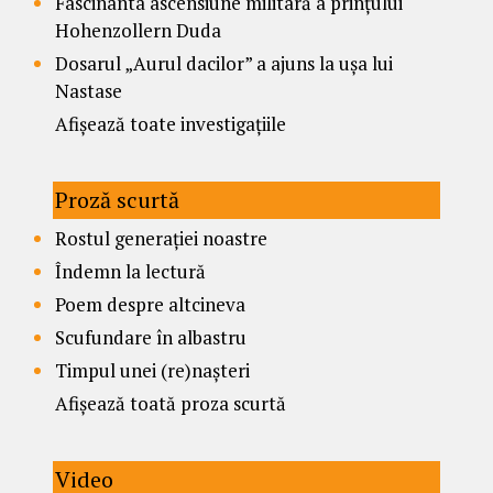
Fascinanta ascensiune militară a prințului
Hohenzollern Duda
Dosarul „Aurul dacilor” a ajuns la ușa lui
Nastase
Afișează toate investigațiile
Proză scurtă
Rostul generației noastre
Îndemn la lectură
Poem despre altcineva
Scufundare în albastru
Timpul unei (re)nașteri
Afișează toată proza scurtă
Video