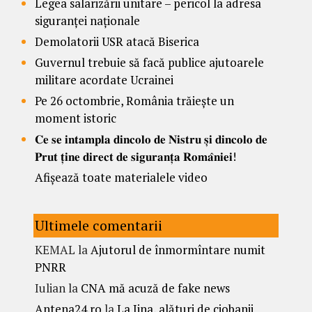
Legea salarizării unitare – pericol la adresa
siguranței naționale
Demolatorii USR atacă Biserica
Guvernul trebuie să facă publice ajutoarele
militare acordate Ucrainei
Pe 26 octombrie, România trăiește un
moment istoric
𝐂𝐞 𝐬𝐞 𝐢𝐧𝐭𝐚𝐦𝐩𝐥𝐚 𝐝𝐢𝐧𝐜𝐨𝐥𝐨 𝐝𝐞 𝐍𝐢𝐬𝐭𝐫𝐮 𝐬̦𝐢 𝐝𝐢𝐧𝐜𝐨𝐥𝐨 𝐝𝐞
𝐏𝐫𝐮𝐭 𝐭̦𝐢𝐧𝐞 𝐝𝐢𝐫𝐞𝐜𝐭 𝐝𝐞 𝐬𝐢𝐠𝐮𝐫𝐚𝐧𝐭̦𝐚 𝐑𝐨𝐦𝐚̂𝐧𝐢𝐞𝐢!
Afișează toate materialele video
Ultimele comentarii
KEMAL
la
Ajutorul de înmormîntare numit
PNRR
Iulian
la
CNA mă acuză de fake news
Antena24.ro
la
La Jina, alături de ciobanii