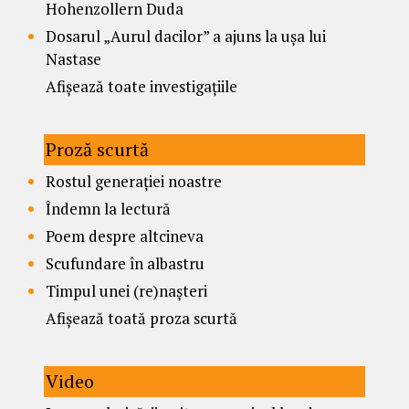
Hohenzollern Duda
Dosarul „Aurul dacilor” a ajuns la ușa lui
Nastase
Afișează toate investigațiile
Proză scurtă
Rostul generației noastre
Îndemn la lectură
Poem despre altcineva
Scufundare în albastru
Timpul unei (re)nașteri
Afișează toată proza scurtă
Video