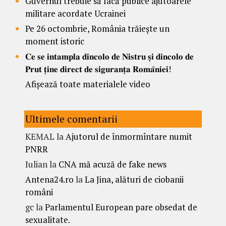
Guvernul trebuie să facă publice ajutoarele
militare acordate Ucrainei
Pe 26 octombrie, România trăiește un
moment istoric
𝐂𝐞 𝐬𝐞 𝐢𝐧𝐭𝐚𝐦𝐩𝐥𝐚 𝐝𝐢𝐧𝐜𝐨𝐥𝐨 𝐝𝐞 𝐍𝐢𝐬𝐭𝐫𝐮 𝐬̦𝐢 𝐝𝐢𝐧𝐜𝐨𝐥𝐨 𝐝𝐞
𝐏𝐫𝐮𝐭 𝐭̦𝐢𝐧𝐞 𝐝𝐢𝐫𝐞𝐜𝐭 𝐝𝐞 𝐬𝐢𝐠𝐮𝐫𝐚𝐧𝐭̦𝐚 𝐑𝐨𝐦𝐚̂𝐧𝐢𝐞𝐢!
Afișează toate materialele video
Ultimele comentarii
KEMAL
la
Ajutorul de înmormîntare numit
PNRR
Iulian
la
CNA mă acuză de fake news
Antena24.ro
la
La Jina, alături de ciobanii
români
gc
la
Parlamentul European pare obsedat de
sexualitate.