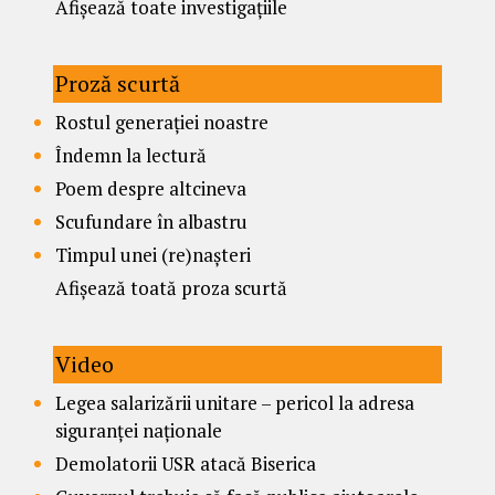
Afișează toate investigațiile
Proză scurtă
Rostul generației noastre
Îndemn la lectură
Poem despre altcineva
Scufundare în albastru
Timpul unei (re)nașteri
Afișează toată proza scurtă
Video
Legea salarizării unitare – pericol la adresa
siguranței naționale
Demolatorii USR atacă Biserica