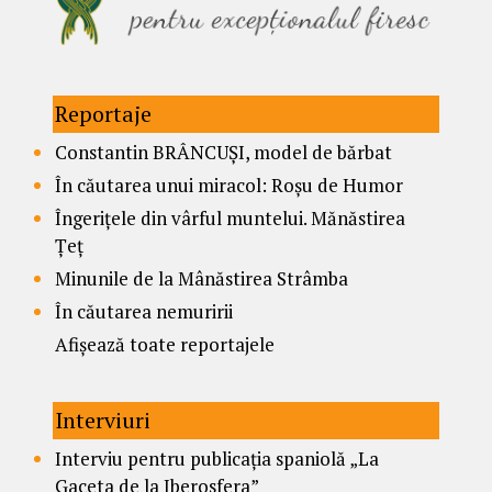
Reportaje
Constantin BRÂNCUȘI, model de bărbat
În căutarea unui miracol: Roșu de Humor
Îngerițele din vârful muntelui. Mănăstirea
Țeț
Minunile de la Mânăstirea Strâmba
În căutarea nemuririi
Afișează toate reportajele
Interviuri
Interviu pentru publicația spaniolă „La
Gaceta de la Iberosfera”