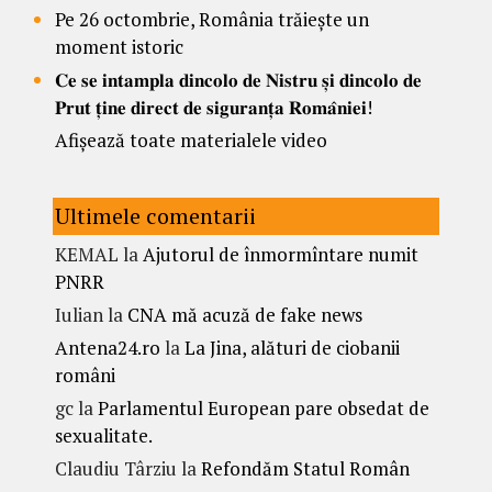
Pe 26 octombrie, România trăiește un
moment istoric
𝐂𝐞 𝐬𝐞 𝐢𝐧𝐭𝐚𝐦𝐩𝐥𝐚 𝐝𝐢𝐧𝐜𝐨𝐥𝐨 𝐝𝐞 𝐍𝐢𝐬𝐭𝐫𝐮 𝐬̦𝐢 𝐝𝐢𝐧𝐜𝐨𝐥𝐨 𝐝𝐞
𝐏𝐫𝐮𝐭 𝐭̦𝐢𝐧𝐞 𝐝𝐢𝐫𝐞𝐜𝐭 𝐝𝐞 𝐬𝐢𝐠𝐮𝐫𝐚𝐧𝐭̦𝐚 𝐑𝐨𝐦𝐚̂𝐧𝐢𝐞𝐢!
Afișează toate materialele video
Ultimele comentarii
KEMAL
la
Ajutorul de înmormîntare numit
PNRR
Iulian
la
CNA mă acuză de fake news
Antena24.ro
la
La Jina, alături de ciobanii
români
gc
la
Parlamentul European pare obsedat de
sexualitate.
Claudiu Târziu
la
Refondăm Statul Român