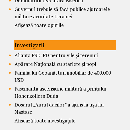
Demolatorii USR atacă Biserica
Guvernul trebuie să facă publice ajutoarele
militare acordate Ucrainei
Afișează toate opiniile
Investigații
Alianța PSD-PD pentru vile și terenuri
Apărare Națională cu starlete și popi
Familia lui Geoană, tun imobiliar de 400.000
USD
Fascinanta ascensiune militară a prințului
Hohenzollern Duda
Dosarul „Aurul dacilor” a ajuns la ușa lui
Nastase
Afișează toate investigațiile