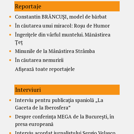
Reportaje
Constantin BRÂNCUȘI, model de bărbat
În căutarea unui miracol: Roșu de Humor
Îngerițele din vârful muntelui. Mănăstirea
Țeț
Minunile de la Mânăstirea Strâmba
În căutarea nemuririi
Afișează toate reportajele
Interviuri
Interviu pentru publicația spaniolă „La
Gaceta de la Iberosfera”
Despre conferința MEGA de la București, în
presa europeană
Interviu acordat jurnalistului Sergio Velasco,