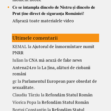
𝐂𝐞 𝐬𝐞 𝐢𝐧𝐭𝐚𝐦𝐩𝐥𝐚 𝐝𝐢𝐧𝐜𝐨𝐥𝐨 𝐝𝐞 𝐍𝐢𝐬𝐭𝐫𝐮 𝐬̦𝐢 𝐝𝐢𝐧𝐜𝐨𝐥𝐨 𝐝𝐞
𝐏𝐫𝐮𝐭 𝐭̦𝐢𝐧𝐞 𝐝𝐢𝐫𝐞𝐜𝐭 𝐝𝐞 𝐬𝐢𝐠𝐮𝐫𝐚𝐧𝐭̦𝐚 𝐑𝐨𝐦𝐚̂𝐧𝐢𝐞𝐢!
Afișează toate materialele video
Ultimele comentarii
KEMAL
la
Ajutorul de înmormîntare numit
PNRR
Iulian
la
CNA mă acuză de fake news
Antena24.ro
la
La Jina, alături de ciobanii
români
gc
la
Parlamentul European pare obsedat de
sexualitate.
Claudiu Târziu
la
Refondăm Statul Român
Viorica Popa
la
Refondăm Statul Român
Borțoi Constantin
la
Refondăm Statul