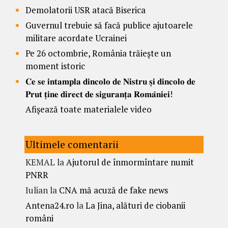
Demolatorii USR atacă Biserica
Guvernul trebuie să facă publice ajutoarele
militare acordate Ucrainei
Pe 26 octombrie, România trăiește un
moment istoric
𝐂𝐞 𝐬𝐞 𝐢𝐧𝐭𝐚𝐦𝐩𝐥𝐚 𝐝𝐢𝐧𝐜𝐨𝐥𝐨 𝐝𝐞 𝐍𝐢𝐬𝐭𝐫𝐮 𝐬̦𝐢 𝐝𝐢𝐧𝐜𝐨𝐥𝐨 𝐝𝐞
𝐏𝐫𝐮𝐭 𝐭̦𝐢𝐧𝐞 𝐝𝐢𝐫𝐞𝐜𝐭 𝐝𝐞 𝐬𝐢𝐠𝐮𝐫𝐚𝐧𝐭̦𝐚 𝐑𝐨𝐦𝐚̂𝐧𝐢𝐞𝐢!
Afișează toate materialele video
Ultimele comentarii
KEMAL
la
Ajutorul de înmormîntare numit
PNRR
Iulian
la
CNA mă acuză de fake news
Antena24.ro
la
La Jina, alături de ciobanii
români