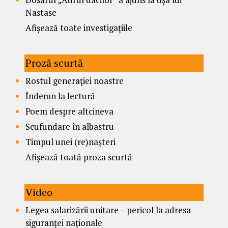
Nastase
Afișează toate investigațiile
Proză scurtă
Rostul generației noastre
Îndemn la lectură
Poem despre altcineva
Scufundare în albastru
Timpul unei (re)nașteri
Afișează toată proza scurtă
Video
Legea salarizării unitare – pericol la adresa
siguranței naționale