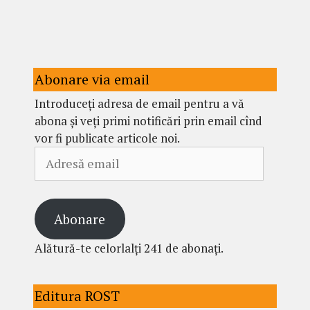
Abonare via email
Introduceți adresa de email pentru a vă
abona și veți primi notificări prin email cînd
vor fi publicate articole noi.
Adresă
email
Abonare
Alătură-te celorlalți 241 de abonați.
Editura ROST