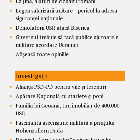
La Jina, alături de ciobanii români
Legea salarizării unitare – pericol la adresa
siguranței naționale
Demolatorii USR atacă Biserica
Guvernul trebuie să facă publice ajutoarele
militare acordate Ucrainei
Afișează toate opiniile
Investigații
Alianța PSD-PD pentru vile și terenuri
Apărare Națională cu starlete și popi
Familia lui Geoană, tun imobiliar de 400.000
USD
Fascinanta ascensiune militară a prințului
Hohenzollern Duda
Dosarul „Aurul dacilor” a ajuns la ușa lui