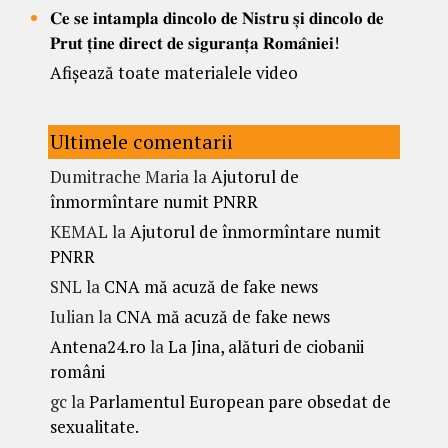
𝐂𝐞 𝐬𝐞 𝐢𝐧𝐭𝐚𝐦𝐩𝐥𝐚 𝐝𝐢𝐧𝐜𝐨𝐥𝐨 𝐝𝐞 𝐍𝐢𝐬𝐭𝐫𝐮 𝐬̦𝐢 𝐝𝐢𝐧𝐜𝐨𝐥𝐨 𝐝𝐞
𝐏𝐫𝐮𝐭 𝐭̦𝐢𝐧𝐞 𝐝𝐢𝐫𝐞𝐜𝐭 𝐝𝐞 𝐬𝐢𝐠𝐮𝐫𝐚𝐧𝐭̦𝐚 𝐑𝐨𝐦𝐚̂𝐧𝐢𝐞𝐢!
Afișează toate materialele video
Ultimele comentarii
Dumitrache Maria
la
Ajutorul de
înmormîntare numit PNRR
KEMAL
la
Ajutorul de înmormîntare numit
PNRR
SNL
la
CNA mă acuză de fake news
Iulian
la
CNA mă acuză de fake news
Antena24.ro
la
La Jina, alături de ciobanii
români
gc
la
Parlamentul European pare obsedat de
sexualitate.