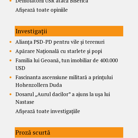
Demolatorii USR atacă Biserica
Afișează toate opiniile
Investigații
Alianța PSD-PD pentru vile și terenuri
Apărare Națională cu starlete și popi
Familia lui Geoană, tun imobiliar de 400.000
USD
Fascinanta ascensiune militară a prințului
Hohenzollern Duda
Dosarul „Aurul dacilor” a ajuns la ușa lui
Nastase
Afișează toate investigațiile
Proză scurtă