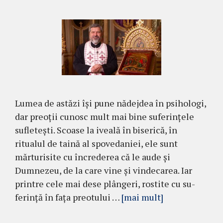
Lumea de astăzi îşi pune nădej­dea în psihologi,
dar preoţii cunosc mult mai bine suferinţele
sufleteşti. Scoase la iveală în biserică, în
ritualul de taină al spovedaniei, ele sunt
mărturisite cu încrederea că le aude şi
Dumnezeu, de la care vine şi vindecarea. Iar
printre cele mai dese plângeri, rostite cu su­
ferinţă în faţa preo­tului …
[mai mult]