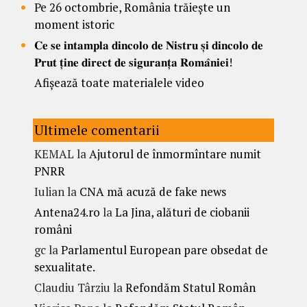
Pe 26 octombrie, România trăiește un
moment istoric
𝐂𝐞 𝐬𝐞 𝐢𝐧𝐭𝐚𝐦𝐩𝐥𝐚 𝐝𝐢𝐧𝐜𝐨𝐥𝐨 𝐝𝐞 𝐍𝐢𝐬𝐭𝐫𝐮 𝐬̦𝐢 𝐝𝐢𝐧𝐜𝐨𝐥𝐨 𝐝𝐞
𝐏𝐫𝐮𝐭 𝐭̦𝐢𝐧𝐞 𝐝𝐢𝐫𝐞𝐜𝐭 𝐝𝐞 𝐬𝐢𝐠𝐮𝐫𝐚𝐧𝐭̦𝐚 𝐑𝐨𝐦𝐚̂𝐧𝐢𝐞𝐢!
Afișează toate materialele video
Ultimele comentarii
KEMAL
la
Ajutorul de înmormîntare numit
PNRR
Iulian
la
CNA mă acuză de fake news
Antena24.ro
la
La Jina, alături de ciobanii
români
gc
la
Parlamentul European pare obsedat de
sexualitate.
Claudiu Târziu
la
Refondăm Statul Român