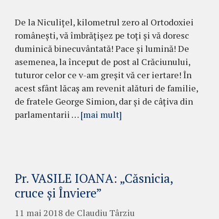
De la Niculițel, kilometrul zero al Ortodoxiei
românești, vă îmbrățișez pe toți și vă doresc
duminică binecuvântată! Pace și lumină! De
asemenea, la început de post al Crăciunului,
tuturor celor ce v-am greșit vă cer iertare! În
acest sfânt lăcaș am revenit alături de familie,
de fratele George Simion, dar și de câțiva din
parlamentarii …
[mai mult]
Pr. VASILE IOANA: „Căsnicia,
cruce şi Înviere”
11 mai 2018
de
Claudiu Târziu