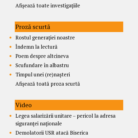
Afișează toate investigațiile
Proză scurtă
Rostul generației noastre
Îndemn la lectură
Poem despre altcineva
Scufundare în albastru
Timpul unei (re)nașteri
Afișează toată proza scurtă
Video
Legea salarizării unitare – pericol la adresa
siguranței naționale
Demolatorii USR atacă Biserica