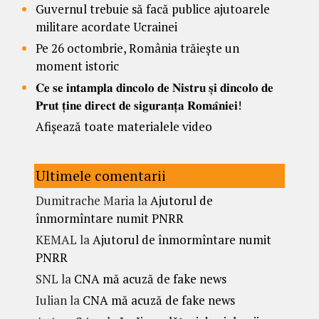
Guvernul trebuie să facă publice ajutoarele
militare acordate Ucrainei
Pe 26 octombrie, România trăiește un
moment istoric
𝐂𝐞 𝐬𝐞 𝐢𝐧𝐭𝐚𝐦𝐩𝐥𝐚 𝐝𝐢𝐧𝐜𝐨𝐥𝐨 𝐝𝐞 𝐍𝐢𝐬𝐭𝐫𝐮 𝐬̦𝐢 𝐝𝐢𝐧𝐜𝐨𝐥𝐨 𝐝𝐞
𝐏𝐫𝐮𝐭 𝐭̦𝐢𝐧𝐞 𝐝𝐢𝐫𝐞𝐜𝐭 𝐝𝐞 𝐬𝐢𝐠𝐮𝐫𝐚𝐧𝐭̦𝐚 𝐑𝐨𝐦𝐚̂𝐧𝐢𝐞𝐢!
Afișează toate materialele video
Ultimele comentarii
Dumitrache Maria
la
Ajutorul de
înmormîntare numit PNRR
KEMAL
la
Ajutorul de înmormîntare numit
PNRR
SNL
la
CNA mă acuză de fake news
Iulian
la
CNA mă acuză de fake news