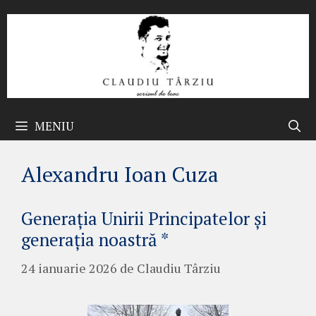
Sari
la
conținut
MENIU
Alexandru Ioan Cuza
Generația Unirii Principatelor și
generația noastră *
24 ianuarie 2026
de
Claudiu Târziu