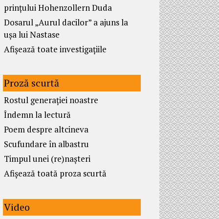
prințului Hohenzollern Duda
Dosarul „Aurul dacilor” a ajuns la
ușa lui Nastase
Afișează toate investigațiile
Proză scurtă
Rostul generației noastre
Îndemn la lectură
Poem despre altcineva
Scufundare în albastru
Timpul unei (re)nașteri
Afișează toată proza scurtă
Video