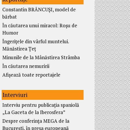
Constantin BRÂNCUȘI, model de
bărbat
În căutarea unui miracol: Roșu de
Humor
Îngerițele din vârful muntelui.
Mănăstirea Țeț
Minunile de la Mânăstirea Strâmba
În căutarea nemuririi
Afișează toate reportajele
Interviuri
Interviu pentru publicația spaniolă
„La Gaceta de la Iberosfera”
Despre conferința MEGA de la
București, în presa europeană