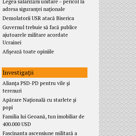
Legea salarizării unitare – pericol la
adresa siguranței naționale
Demolatorii USR atacă Biserica
Guvernul trebuie să facă publice
ajutoarele militare acordate
Ucrainei
Afișează toate opiniile
Investigații
Alianța PSD-PD pentru vile și
terenuri
Apărare Națională cu starlete și
popi
Familia lui Geoană, tun imobiliar de
400.000 USD
Fascinanta ascensiune militară a