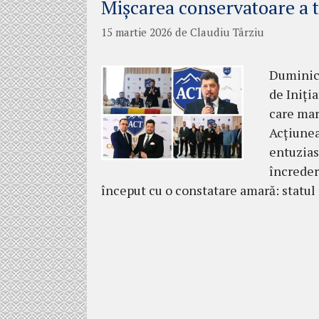
Mișcarea conservatoare a t
15 martie 2026
de
Claudiu Târziu
Duminică
de Iniți
care mar
Acțiunea
entuzias
încreder
început cu o constatare amară: statu