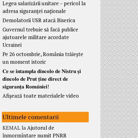
Legea salarizării unitare – pericol la
adresa siguranței naționale
Demolatorii USR atacă Biserica
Guvernul trebuie să facă publice
ajutoarele militare acordate
Ucrainei
Pe 26 octombrie, România trăiește
un moment istoric
𝐂𝐞 𝐬𝐞 𝐢𝐧𝐭𝐚𝐦𝐩𝐥𝐚 𝐝𝐢𝐧𝐜𝐨𝐥𝐨 𝐝𝐞 𝐍𝐢𝐬𝐭𝐫𝐮 𝐬̦𝐢
𝐝𝐢𝐧𝐜𝐨𝐥𝐨 𝐝𝐞 𝐏𝐫𝐮𝐭 𝐭̦𝐢𝐧𝐞 𝐝𝐢𝐫𝐞𝐜𝐭 𝐝𝐞
𝐬𝐢𝐠𝐮𝐫𝐚𝐧𝐭̦𝐚 𝐑𝐨𝐦𝐚̂𝐧𝐢𝐞𝐢!
Afișează toate materialele video
Ultimele comentarii
KEMAL
la
Ajutorul de
înmormîntare numit PNRR