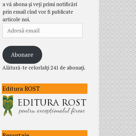
a vă abona și veți primi notificări
prin email cînd vor fi publicate
articole noi.
Adresă
email
Abonare
Alătură-te celorlalți 241 de abonați.
Editura ROST
Reportaje