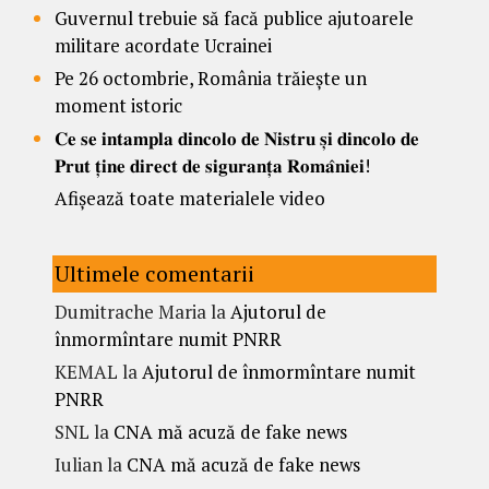
Guvernul trebuie să facă publice ajutoarele
militare acordate Ucrainei
Pe 26 octombrie, România trăiește un
moment istoric
𝐂𝐞 𝐬𝐞 𝐢𝐧𝐭𝐚𝐦𝐩𝐥𝐚 𝐝𝐢𝐧𝐜𝐨𝐥𝐨 𝐝𝐞 𝐍𝐢𝐬𝐭𝐫𝐮 𝐬̦𝐢 𝐝𝐢𝐧𝐜𝐨𝐥𝐨 𝐝𝐞
𝐏𝐫𝐮𝐭 𝐭̦𝐢𝐧𝐞 𝐝𝐢𝐫𝐞𝐜𝐭 𝐝𝐞 𝐬𝐢𝐠𝐮𝐫𝐚𝐧𝐭̦𝐚 𝐑𝐨𝐦𝐚̂𝐧𝐢𝐞𝐢!
Afișează toate materialele video
Ultimele comentarii
Dumitrache Maria
la
Ajutorul de
înmormîntare numit PNRR
KEMAL
la
Ajutorul de înmormîntare numit
PNRR
SNL
la
CNA mă acuză de fake news
Iulian
la
CNA mă acuză de fake news