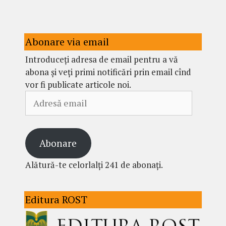
Abonare via email
Introduceți adresa de email pentru a vă
abona și veți primi notificări prin email cînd
vor fi publicate articole noi.
Adresă
email
Abonare
Alătură-te celorlalți 241 de abonați.
Editura ROST