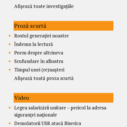
Afișează toate investigațiile
Proză scurtă
Rostul generației noastre
Îndemn la lectură
Poem despre altcineva
Scufundare în albastru
Timpul unei (re)nașteri
Afișează toată proza scurtă
Video
Legea salarizării unitare – pericol la adresa
siguranței naționale
Demolatorii USR atacă Biserica