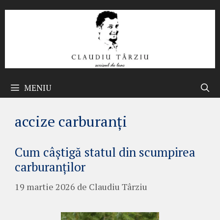
Sari
la
conținut
MENIU
accize carburanți
Cum câștigă statul din scumpirea
carburanților
19 martie 2026
de
Claudiu Târziu