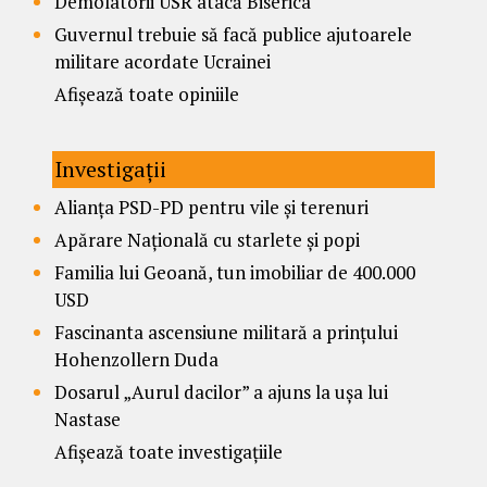
Demolatorii USR atacă Biserica
Guvernul trebuie să facă publice ajutoarele
militare acordate Ucrainei
Afișează toate opiniile
Investigații
Alianța PSD-PD pentru vile și terenuri
Apărare Națională cu starlete și popi
Familia lui Geoană, tun imobiliar de 400.000
USD
Fascinanta ascensiune militară a prințului
Hohenzollern Duda
Dosarul „Aurul dacilor” a ajuns la ușa lui
Nastase
Afișează toate investigațiile