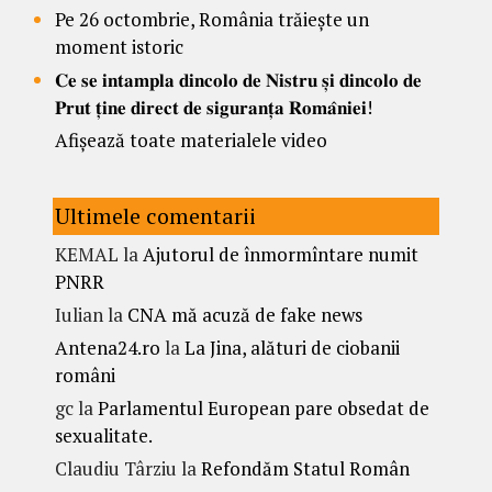
Pe 26 octombrie, România trăiește un
moment istoric
𝐂𝐞 𝐬𝐞 𝐢𝐧𝐭𝐚𝐦𝐩𝐥𝐚 𝐝𝐢𝐧𝐜𝐨𝐥𝐨 𝐝𝐞 𝐍𝐢𝐬𝐭𝐫𝐮 𝐬̦𝐢 𝐝𝐢𝐧𝐜𝐨𝐥𝐨 𝐝𝐞
𝐏𝐫𝐮𝐭 𝐭̦𝐢𝐧𝐞 𝐝𝐢𝐫𝐞𝐜𝐭 𝐝𝐞 𝐬𝐢𝐠𝐮𝐫𝐚𝐧𝐭̦𝐚 𝐑𝐨𝐦𝐚̂𝐧𝐢𝐞𝐢!
Afișează toate materialele video
Ultimele comentarii
KEMAL
la
Ajutorul de înmormîntare numit
PNRR
Iulian
la
CNA mă acuză de fake news
Antena24.ro
la
La Jina, alături de ciobanii
români
gc
la
Parlamentul European pare obsedat de
sexualitate.
Claudiu Târziu
la
Refondăm Statul Român