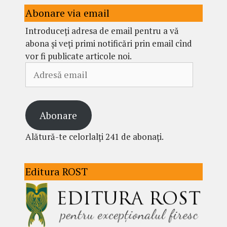
Abonare via email
Introduceți adresa de email pentru a vă
abona și veți primi notificări prin email cînd
vor fi publicate articole noi.
Adresă
email
Abonare
Alătură-te celorlalți 241 de abonați.
Editura ROST