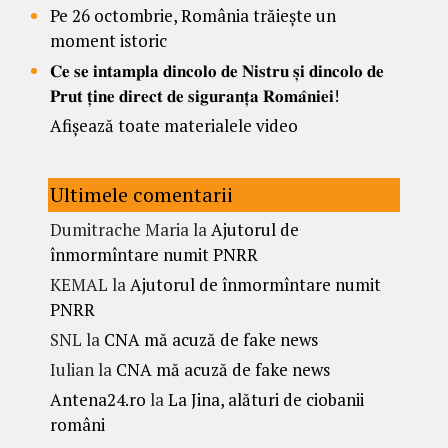
Pe 26 octombrie, România trăiește un
moment istoric
𝐂𝐞 𝐬𝐞 𝐢𝐧𝐭𝐚𝐦𝐩𝐥𝐚 𝐝𝐢𝐧𝐜𝐨𝐥𝐨 𝐝𝐞 𝐍𝐢𝐬𝐭𝐫𝐮 𝐬̦𝐢 𝐝𝐢𝐧𝐜𝐨𝐥𝐨 𝐝𝐞
𝐏𝐫𝐮𝐭 𝐭̦𝐢𝐧𝐞 𝐝𝐢𝐫𝐞𝐜𝐭 𝐝𝐞 𝐬𝐢𝐠𝐮𝐫𝐚𝐧𝐭̦𝐚 𝐑𝐨𝐦𝐚̂𝐧𝐢𝐞𝐢!
Afișează toate materialele video
Ultimele comentarii
Dumitrache Maria
la
Ajutorul de
înmormîntare numit PNRR
KEMAL
la
Ajutorul de înmormîntare numit
PNRR
SNL
la
CNA mă acuză de fake news
Iulian
la
CNA mă acuză de fake news
Antena24.ro
la
La Jina, alături de ciobanii
români