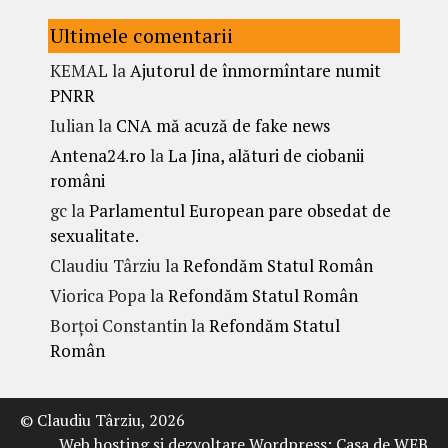
Ultimele comentarii
KEMAL
la
Ajutorul de înmormîntare numit
PNRR
Iulian
la
CNA mă acuză de fake news
Antena24.ro
la
La Jina, alături de ciobanii
români
gc
la
Parlamentul European pare obsedat de
sexualitate.
Claudiu Târziu
la
Refondăm Statul Român
Viorica Popa
la
Refondăm Statul Român
Borțoi Constantin
la
Refondăm Statul
Român
© Claudiu Târziu, 2026
Web hosting şi dezvoltare Wordpress:
Casa de WEB