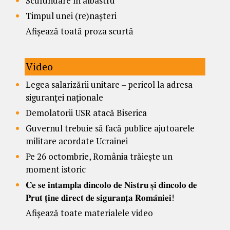
Scufundare în albastru
Timpul unei (re)nașteri
Afișează toată proza scurtă
Video
Legea salarizării unitare – pericol la adresa
siguranței naționale
Demolatorii USR atacă Biserica
Guvernul trebuie să facă publice ajutoarele
militare acordate Ucrainei
Pe 26 octombrie, România trăiește un
moment istoric
𝐂𝐞 𝐬𝐞 𝐢𝐧𝐭𝐚𝐦𝐩𝐥𝐚 𝐝𝐢𝐧𝐜𝐨𝐥𝐨 𝐝𝐞 𝐍𝐢𝐬𝐭𝐫𝐮 𝐬̦𝐢 𝐝𝐢𝐧𝐜𝐨𝐥𝐨 𝐝𝐞
𝐏𝐫𝐮𝐭 𝐭̦𝐢𝐧𝐞 𝐝𝐢𝐫𝐞𝐜𝐭 𝐝𝐞 𝐬𝐢𝐠𝐮𝐫𝐚𝐧𝐭̦𝐚 𝐑𝐨𝐦𝐚̂𝐧𝐢𝐞𝐢!
Afișează toate materialele video