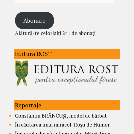
email
Abonare
Alătură-te celorlalți 241 de abonați.
Editura ROST
Reportaje
Constantin BRÂNCUȘI, model de bărbat
În căutarea unui miracol: Roșu de Humor
Îngerițele din vârful muntelui. Mănăstirea