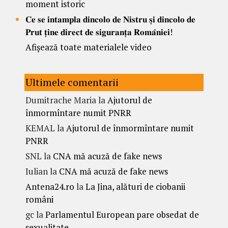
moment istoric
𝐂𝐞 𝐬𝐞 𝐢𝐧𝐭𝐚𝐦𝐩𝐥𝐚 𝐝𝐢𝐧𝐜𝐨𝐥𝐨 𝐝𝐞 𝐍𝐢𝐬𝐭𝐫𝐮 𝐬̦𝐢 𝐝𝐢𝐧𝐜𝐨𝐥𝐨 𝐝𝐞
𝐏𝐫𝐮𝐭 𝐭̦𝐢𝐧𝐞 𝐝𝐢𝐫𝐞𝐜𝐭 𝐝𝐞 𝐬𝐢𝐠𝐮𝐫𝐚𝐧𝐭̦𝐚 𝐑𝐨𝐦𝐚̂𝐧𝐢𝐞𝐢!
Afișează toate materialele video
Ultimele comentarii
Dumitrache Maria
la
Ajutorul de
înmormîntare numit PNRR
KEMAL
la
Ajutorul de înmormîntare numit
PNRR
SNL
la
CNA mă acuză de fake news
Iulian
la
CNA mă acuză de fake news
Antena24.ro
la
La Jina, alături de ciobanii
români
gc
la
Parlamentul European pare obsedat de
sexualitate.