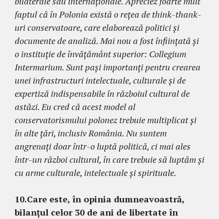
bilaterale sau internaționale. Apreciez foarte mult
faptul că în Polonia există o rețea de think-thank-
uri conservatoare, care elaborează politici și
documente de analiză. Mai nou a fost înființată și
o instituție de învățământ superior: Collegium
Intermarium. Sunt pași importanți pentru crearea
unei infrastructuri intelectuale, culturale și de
expertiză indispensabile în războiul cultural de
astăzi. Eu cred că acest model al
conservatorismului polonez trebuie multiplicat și
în alte țări, inclusiv România. Nu suntem
angrenați doar într-o luptă politică, ci mai ales
într-un război cultural, în care trebuie să luptăm și
cu arme culturale, intelectuale și spirituale.
10.Care este, în opinia dumneavoastră,
bilanțul celor 30 de ani de libertate în