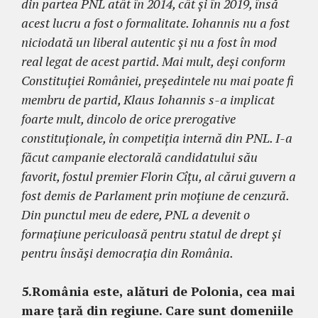
din partea PNL atât în 2014, cât și în 2019, însă
acest lucru a fost o formalitate. Iohannis nu a fost
niciodată un liberal autentic și nu a fost în mod
real legat de acest partid. Mai mult, deși conform
Constituției României, președintele nu mai poate fi
membru de partid, Klaus Iohannis s-a implicat
foarte mult, dincolo de orice prerogative
constituționale, în competiția internă din PNL. I-a
făcut campanie electorală candidatului său
favorit, fostul premier Florin Cîțu, al cărui guvern a
fost demis de Parlament prin moțiune de cenzură.
Din punctul meu de edere, PNL a devenit o
formațiune periculoasă pentru statul de drept și
pentru însăși democrația din România.
5.
România este, alături de Polonia, cea mai
mare țară din regiune. Care sunt domeniile