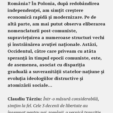
România? În Polonia, după redobândirea
independenței, am simțit creștere
economică rapidă și modernizare. Pe de
altă parte, am mai putut observa eliberarea
nomenclaturii post-comuniste,
supraviețuirea a numeroase structuri vechi
și înstrăinărea avuției naționale. Astăzi,
Occidentul, către care priveam cu atâta
speranță în timpul epocii comuniste, este,
de asemenea, asociat cu dispariția
graduală a suveranității statelor-națiune și
evoluția ideologiilor distructive și
atomizării sociale…
Claudiu Târziu:
Într-o măsură considerabilă,
simțim la fel. Cele 3 decenii de libertate au
însemnat pentru noi, românii, o veșnică tranziție,