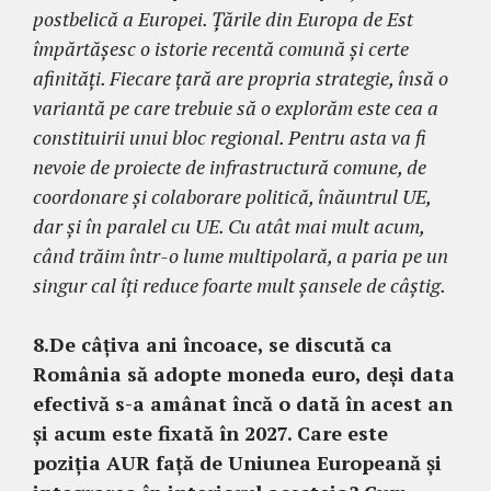
postbelică a Europei. Țările din Europa de Est
împărtășesc o istorie recentă comună și certe
afinități. Fiecare țară are propria strategie, însă o
variantă pe care trebuie să o explorăm este cea a
constituirii unui bloc regional. Pentru asta va fi
nevoie de proiecte de infrastructură comune, de
coordonare și colaborare politică, înăuntrul UE,
dar și în paralel cu UE. Cu atât mai mult acum,
când trăim într-o lume multipolară, a paria pe un
singur cal îți reduce foarte mult șansele de câștig.
8.
De câțiva ani încoace, se discută ca
România să adopte moneda euro, deși data
efectivă s-a amânat încă o dată în acest an
și acum este fixată în 2027. Care este
poziția AUR față de Uniunea Europeană și