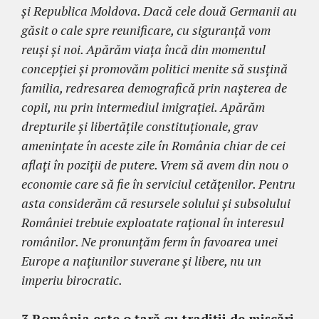
și Republica Moldova. Dacă cele două Germanii au
găsit o cale spre reunificare, cu siguranță vom
reuși și noi. Apărăm viața încă din momentul
concepției și promovăm politici menite să susțină
familia, redresarea demografică prin nașterea de
copii, nu prin intermediul imigrației. Apărăm
drepturile și libertățile constituționale, grav
amenințate în aceste zile în România chiar de cei
aflați în poziții de putere. Vrem să avem din nou o
economie care să fie în serviciul cetățenilor. Pentru
asta considerăm că resursele solului și subsolului
României trebuie exploatate rațional în interesul
românilor. Ne pronunțăm ferm în favoarea unei
Europe a națiunilor suverane și libere, nu un
imperiu birocratic.
3.
România este o țară cu tradiții de mișcări