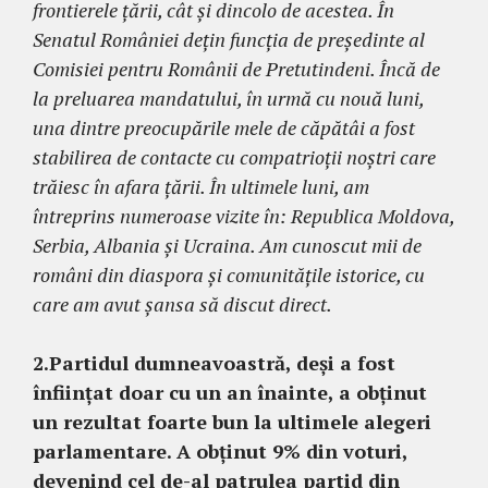
frontierele țării, cât și dincolo de acestea. În
Senatul României dețin funcția de președinte al
Comisiei pentru Românii de Pretutindeni. Încă de
la preluarea mandatului, în urmă cu nouă luni,
una dintre preocupările mele de căpătâi a fost
stabilirea de contacte cu compatrioții noștri care
trăiesc în afara țării. În ultimele luni, am
întreprins numeroase vizite în: Republica Moldova,
Serbia, Albania și Ucraina. Am cunoscut mii de
români din diaspora și comunitățile istorice, cu
care am avut șansa să discut direct.
2.Partidul dumneavoastră, deși a fost
înființat doar cu un an înainte, a obținut
un rezultat foarte bun la ultimele alegeri
parlamentare. A obținut 9% din voturi,
devenind cel de-al patrulea partid din