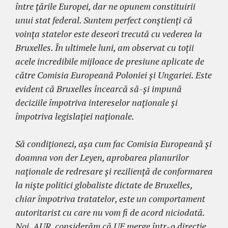
între țările Europei, dar ne opunem constituirii
unui stat federal. Suntem perfect conștienți că
voința statelor este deseori trecută cu vederea la
Bruxelles. În ultimele luni, am observat cu toții
acele incredibile mijloace de presiune aplicate de
către Comisia Europeană Poloniei și Ungariei. Este
evident că Bruxelles încearcă să-și impună
deciziile împotriva intereselor naționale și
împotriva legislației naționale.
Să condiționezi, așa cum fac Comisia Europeană și
doamna von der Leyen, aprobarea planurilor
naționale de redresare și reziliență de conformarea
la niște politici globaliste dictate de Bruxelles,
chiar împotriva tratatelor, este un comportament
autoritarist cu care nu vom fi de acord niciodată.
Noi, AUR, considerăm că UE merge într-o direcție