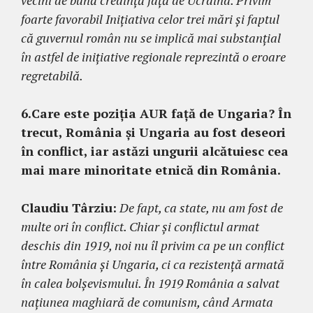
foarte favorabil Inițiativa celor trei mări și faptul
că guvernul român nu se implică mai substanțial
în astfel de inițiative regionale reprezintă o eroare
regretabilă.
6.
Care este poziția AUR față de Ungaria? În
trecut, România și Ungaria au fost deseori
în conflict, iar astăzi ungurii alcătuiesc cea
mai mare minoritate etnică din România.
Claudiu Târziu:
De fapt, ca state, nu am fost de
multe ori în conflict. Chiar și conflictul armat
deschis din 1919, noi nu îl privim ca pe un conflict
între România și Ungaria, ci ca rezistență armată
în calea bolșevismului. În 1919 România a salvat
națiunea maghiară de comunism, când Armata