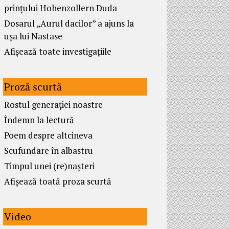
prințului Hohenzollern Duda
Dosarul „Aurul dacilor” a ajuns la
ușa lui Nastase
Afișează toate investigațiile
Proză scurtă
Rostul generației noastre
Îndemn la lectură
Poem despre altcineva
Scufundare în albastru
Timpul unei (re)nașteri
Afișează toată proza scurtă
Video