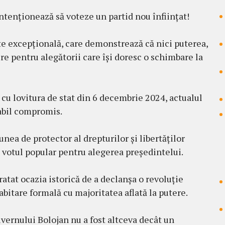
tenționează să voteze un partid nou înființat!
te excepțională, care demonstrează că nici puterea,
re pentru alegătorii care își doresc o schimbare la
 cu lovitura de stat din 6 decembrie 2024, actualul
iabil compromis.
nea de protector al drepturilor și libertăților
 votul popular pentru alegerea președintelui.
ratat ocazia istorică de a declanșa o revoluție
oabitare formală cu majoritatea aflată la putere.
ernului Bolojan nu a fost altceva decât un