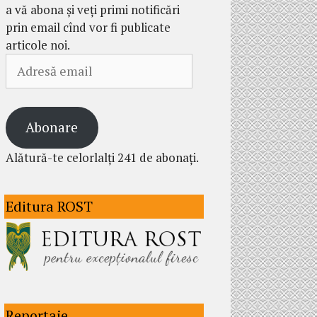
a vă abona și veți primi notificări
prin email cînd vor fi publicate
articole noi.
Adresă
email
Abonare
Alătură-te celorlalți 241 de abonați.
Editura ROST
Reportaje