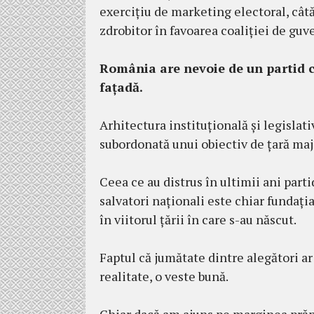
exercițiu de marketing electoral, cât
zdrobitor în favoarea coaliției de guv
România are nevoie de un partid c
fațadă.
Arhitectura instituțională și legislat
subordonată unui obiectiv de țară majo
Ceea ce au distrus în ultimii ani parti
salvatori naționali este chiar fundația
în viitorul țării în care s-au născut.
Faptul că jumătate dintre alegători ar
realitate, o veste bună.
Chiar dacă am ajuns pe marginea prăpa