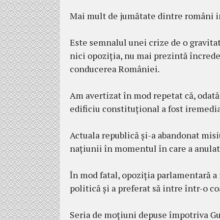
Mai mult de jumătate dintre români in
Este semnalul unei crize de o gravita
nici opoziția, nu mai prezintă încrede
conducerea României.
Am avertizat în mod repetat că, odată
edificiu constituțional a fost iremed
Actuala republică și-a abandonat misiu
națiunii în momentul în care a anulat
În mod fatal, opoziția parlamentară a 
politică și a preferat să intre într-o c
Seria de moțiuni depuse împotriva Guv