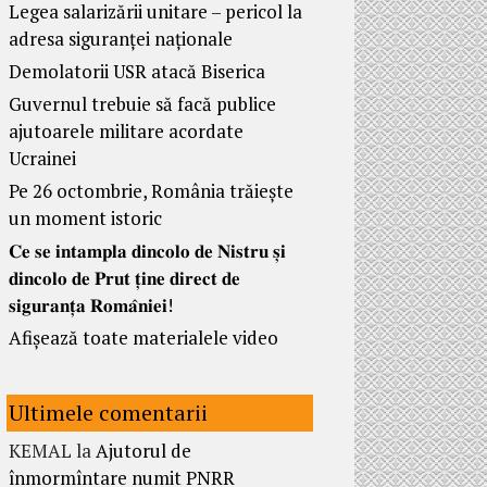
Legea salarizării unitare – pericol la
adresa siguranței naționale
Demolatorii USR atacă Biserica
Guvernul trebuie să facă publice
ajutoarele militare acordate
Ucrainei
Pe 26 octombrie, România trăiește
un moment istoric
𝐂𝐞 𝐬𝐞 𝐢𝐧𝐭𝐚𝐦𝐩𝐥𝐚 𝐝𝐢𝐧𝐜𝐨𝐥𝐨 𝐝𝐞 𝐍𝐢𝐬𝐭𝐫𝐮 𝐬̦𝐢
𝐝𝐢𝐧𝐜𝐨𝐥𝐨 𝐝𝐞 𝐏𝐫𝐮𝐭 𝐭̦𝐢𝐧𝐞 𝐝𝐢𝐫𝐞𝐜𝐭 𝐝𝐞
𝐬𝐢𝐠𝐮𝐫𝐚𝐧𝐭̦𝐚 𝐑𝐨𝐦𝐚̂𝐧𝐢𝐞𝐢!
Afișează toate materialele video
Ultimele comentarii
KEMAL
la
Ajutorul de
înmormîntare numit PNRR