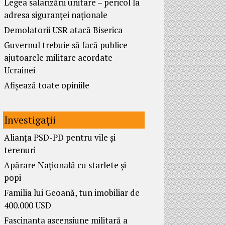
Legea salarizării unitare – pericol la
adresa siguranței naționale
Demolatorii USR atacă Biserica
Guvernul trebuie să facă publice
ajutoarele militare acordate
Ucrainei
Afișează toate opiniile
Investigații
Alianța PSD-PD pentru vile și
terenuri
Apărare Națională cu starlete și
popi
Familia lui Geoană, tun imobiliar de
400.000 USD
Fascinanta ascensiune militară a