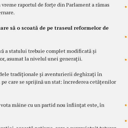
ă vreme raportul de forțe din Parlament a rămas
ernare.
are să o scoată de pe traseul reformelor de
ivă a statului trebuie complet modificată și
r, asumat la nivelul unei generații.
dele tradiționale și aventurierii deghizați în
 pe care se sprijină un stat: încrederea cetățenilor
 vota mâine cu un partid nou înființat este, în
stiei, această națiune, care a supraviețuit tuturor