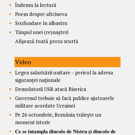
Îndemn la lectură
Poem despre altcineva
Scufundare în albastru
Timpul unei (re)nașteri
Afișează toată proza scurtă
Video
Legea salarizării unitare – pericol la adresa
siguranței naționale
Demolatorii USR atacă Biserica
Guvernul trebuie să facă publice ajutoarele
militare acordate Ucrainei
Pe 26 octombrie, România trăiește un
moment istoric
𝐂𝐞 𝐬𝐞 𝐢𝐧𝐭𝐚𝐦𝐩𝐥𝐚 𝐝𝐢𝐧𝐜𝐨𝐥𝐨 𝐝𝐞 𝐍𝐢𝐬𝐭𝐫𝐮 𝐬̦𝐢 𝐝𝐢𝐧𝐜𝐨𝐥𝐨 𝐝𝐞