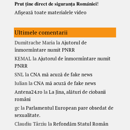
𝐏𝐫𝐮𝐭 𝐭̦𝐢𝐧𝐞 𝐝𝐢𝐫𝐞𝐜𝐭 𝐝𝐞 𝐬𝐢𝐠𝐮𝐫𝐚𝐧𝐭̦𝐚 𝐑𝐨𝐦𝐚̂𝐧𝐢𝐞𝐢!
Afișează toate materialele video
Ultimele comentarii
Dumitrache Maria
la
Ajutorul de
înmormîntare numit PNRR
KEMAL
la
Ajutorul de înmormîntare numit
PNRR
SNL
la
CNA mă acuză de fake news
Iulian
la
CNA mă acuză de fake news
Antena24.ro
la
La Jina, alături de ciobanii
români
gc
la
Parlamentul European pare obsedat de
sexualitate.
Claudiu Târziu
la
Refondăm Statul Român