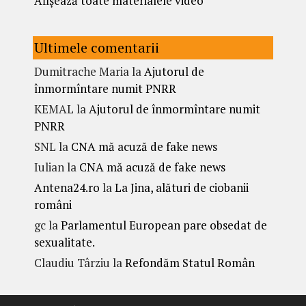
Afișează toate materialele video
Ultimele comentarii
Dumitrache Maria
la
Ajutorul de
înmormîntare numit PNRR
KEMAL
la
Ajutorul de înmormîntare numit
PNRR
SNL
la
CNA mă acuză de fake news
Iulian
la
CNA mă acuză de fake news
Antena24.ro
la
La Jina, alături de ciobanii
români
gc
la
Parlamentul European pare obsedat de
sexualitate.
Claudiu Târziu
la
Refondăm Statul Român