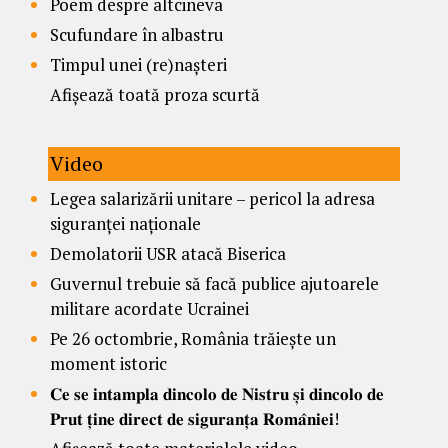
Poem despre altcineva
Scufundare în albastru
Timpul unei (re)nașteri
Afișează toată proza scurtă
Video
Legea salarizării unitare – pericol la adresa
siguranței naționale
Demolatorii USR atacă Biserica
Guvernul trebuie să facă publice ajutoarele
militare acordate Ucrainei
Pe 26 octombrie, România trăiește un
moment istoric
𝐂𝐞 𝐬𝐞 𝐢𝐧𝐭𝐚𝐦𝐩𝐥𝐚 𝐝𝐢𝐧𝐜𝐨𝐥𝐨 𝐝𝐞 𝐍𝐢𝐬𝐭𝐫𝐮 𝐬̦𝐢 𝐝𝐢𝐧𝐜𝐨𝐥𝐨 𝐝𝐞
𝐏𝐫𝐮𝐭 𝐭̦𝐢𝐧𝐞 𝐝𝐢𝐫𝐞𝐜𝐭 𝐝𝐞 𝐬𝐢𝐠𝐮𝐫𝐚𝐧𝐭̦𝐚 𝐑𝐨𝐦𝐚̂𝐧𝐢𝐞𝐢!