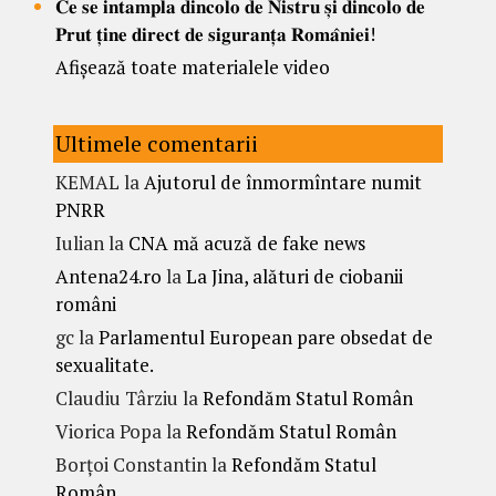
𝐂𝐞 𝐬𝐞 𝐢𝐧𝐭𝐚𝐦𝐩𝐥𝐚 𝐝𝐢𝐧𝐜𝐨𝐥𝐨 𝐝𝐞 𝐍𝐢𝐬𝐭𝐫𝐮 𝐬̦𝐢 𝐝𝐢𝐧𝐜𝐨𝐥𝐨 𝐝𝐞
𝐏𝐫𝐮𝐭 𝐭̦𝐢𝐧𝐞 𝐝𝐢𝐫𝐞𝐜𝐭 𝐝𝐞 𝐬𝐢𝐠𝐮𝐫𝐚𝐧𝐭̦𝐚 𝐑𝐨𝐦𝐚̂𝐧𝐢𝐞𝐢!
Afișează toate materialele video
Ultimele comentarii
KEMAL
la
Ajutorul de înmormîntare numit
PNRR
Iulian
la
CNA mă acuză de fake news
Antena24.ro
la
La Jina, alături de ciobanii
români
gc
la
Parlamentul European pare obsedat de
sexualitate.
Claudiu Târziu
la
Refondăm Statul Român
Viorica Popa
la
Refondăm Statul Român
Borțoi Constantin
la
Refondăm Statul
Român