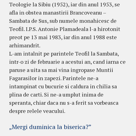
Teologie la Sibiu (1952), iar din anul 1953, se
afla in obstea manastirii Brancoveanu –
Sambata de Sus, sub numele monahicesc de
Teofil. I.P.S. Antonie Plamadeala l-a hirotonit
preot pe 13 mai 1983, iar din anul 1988 este
arhimandrit.
L-am intalnit pe parintele Teofil la Sambata,
intr-o zi de februarie a acestui an, cand iarna ce
paruse a uita sa mai vina ingropase Muntii
Fagarasilor in zapezi. Parintele ne-a
intampinat cu bucurie si caldura in chilia sa
plina de carti. Si ne-a umplut inima de
speranta, chiar daca nu s-a ferit sa vorbeasca
despre relele veacului.
„Mergi duminica la biserica?”