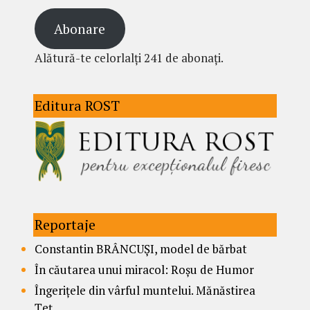
Abonare
Alătură-te celorlalți 241 de abonați.
Editura ROST
Reportaje
Constantin BRÂNCUȘI, model de bărbat
În căutarea unui miracol: Roșu de Humor
Îngerițele din vârful muntelui. Mănăstirea
Țeț