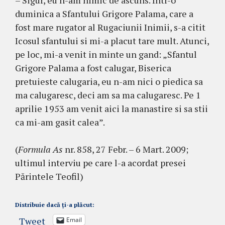
– Sigur, eu n-am nimic de ascuns. Intr-o
duminica a Sfantului Grigore Palama, care a
fost mare rugator al Rugaciunii Inimii, s-a citit
Icosul sfantului si mi-a placut tare mult. Atunci,
pe loc, mi-a venit in minte un gand: „Sfantul
Grigore Palama a fost calugar, Biserica
pretuieste calugaria, eu n-am nici o piedica sa
ma calugaresc, deci am sa ma calugaresc. Pe 1
aprilie 1953 am venit aici la manastire si sa stii
ca mi-am gasit calea”.
(
Formula As
nr. 858, 27 Febr. – 6 Mart. 2009;
ultimul interviu pe care l-a acordat presei
Părintele Teofil)
Distribuie dacă ți-a plăcut:
Tweet
Email