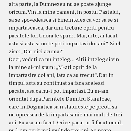
alta parte, la Dumnezeu nu se poate ajunge
oricum. Vin la mine oameni, in postul Pastelui,
sa se spovedeasca si bineinteles ca vor sa se si
impartaseasca, dar unii trebuie opriti pentru
pacatele lor. Unora le spun: „Mai, uite, ai facut
asta si asta si nu te poti impartasi doi ani”. Si el
zice: „Dar nici acuma?”.
Deci, vedeti ca nu inteleg… Altii inteleg si vin
la mine si-mi spun: „M-ati oprit de la
impartasire doi ani, iata ca au trecut”. Dar in
timpul asta au continuat sa faca aceleasi
pacate, asa ca nu-i pot impartasi. Eu m-am
orientat dupa Parintele Dumitru Staniloae,
care in Dogmatica sa ii sfatuieste pe preoti sa
nu opreasca de la impartasanie mai mult de trei
ani. Eu asa am facut. Orice pacat ar fi facut omul,
nu l-am oprit mai mult de trei ani. Se poate