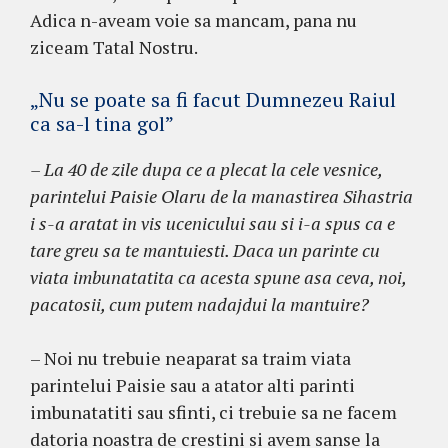
Adica n-aveam voie sa mancam, pana nu
ziceam Tatal Nostru.
„Nu se poate sa fi facut Dumnezeu Raiul
ca sa-l tina gol”
– La 40 de zile dupa ce a plecat la cele vesnice,
parintelui Paisie Olaru de la manastirea Sihastria
i s-a aratat in vis ucenicului sau si i-a spus ca e
tare greu sa te mantuiesti. Daca un parinte cu
viata imbunatatita ca acesta spune asa ceva, noi,
pacatosii, cum putem nadajdui la mantuire?
– Noi nu trebuie neaparat sa traim viata
parintelui Paisie sau a atator alti parinti
imbunatatiti sau sfinti, ci trebuie sa ne facem
datoria noastra de crestini si avem sanse la