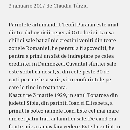
3 ianuarie 2017
de
Claudiu Târziu
Parintele arhimandrit Teofil Paraian este unul
dintre duhovnicii-reper ai Ortodoxiei. La usa
chiliei sale bat zilnic crestini veniti din toate
zonele Romaniei, fie pentru a fi spovediti, fie
pentru a primi un sfat de indreptare pe calea
credintei in Dumnezeu. Cuvantul sfintiei sale
este sorbit cu nesat, si din cele peste 30 de
carti pe care le-a scris, si in conferintele pe
care le tine in toata tara.
Nascut pe 3 martie 1929, in satul Toparcea din
judetul Sibiu, din parintii Ioan si Elisabeta, a
primit la botez numele Ioan. Este cel mai mare
din cei patru frati ai familiei sale. De cand era
foarte mic a ramas fara vedere. Este licentiat in