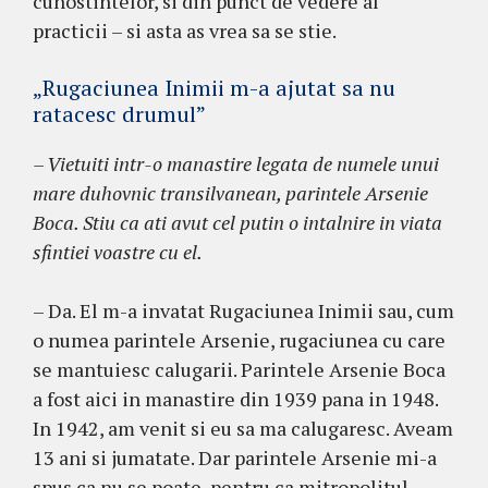
cunostintelor, si din punct de vedere al
practicii – si asta as vrea sa se stie.
„Rugaciunea Inimii m-a ajutat sa nu
ratacesc drumul”
– Vietuiti intr-o manastire legata de numele unui
mare duhovnic transilvanean, parintele Arsenie
Boca. Stiu ca ati avut cel putin o intalnire in viata
sfintiei voastre cu el.
– Da. El m-a invatat Rugaciunea Inimii sau, cum
o numea parintele Arsenie, rugaciunea cu care
se mantuiesc calugarii. Parintele Arsenie Boca
a fost aici in manastire din 1939 pana in 1948.
In 1942, am venit si eu sa ma calugaresc. Aveam
13 ani si jumatate. Dar parintele Arsenie mi-a
spus ca nu se poate, pentru ca mitropolitul