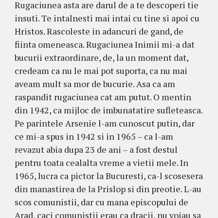
Rugaciunea asta are darul de a te descoperi tie
insuti. Te intalnesti mai intai cu tine si apoi cu
Hristos. Rascoleste in adancuri de gand, de
fiinta omeneasca. Rugaciunea Inimii mi-a dat
bucurii extraordinare, de, la un moment dat,
credeam ca nu le mai pot suporta, ca nu mai
aveam mult sa mor de bucurie. Asa ca am
raspandit rugaciunea cat am putut. O mentin
din 1942, ca mijloc de imbunatatire sufleteasca.
Pe parintele Arsenie l-am cunoscut putin, dar
ce mi-a spus in 1942 si in 1965 – ca l-am
revazut abia dupa 23 de ani – a fost destul
pentru toata cealalta vreme a vietii mele. In
1965, lucra ca pictor la Bucuresti, ca-l scosesera
din manastirea de la Prislop si din preotie. L-au
scos comunistii, dar cu mana episcopului de
Arad, caci comunistii erau ca dracii, nu voiau sa