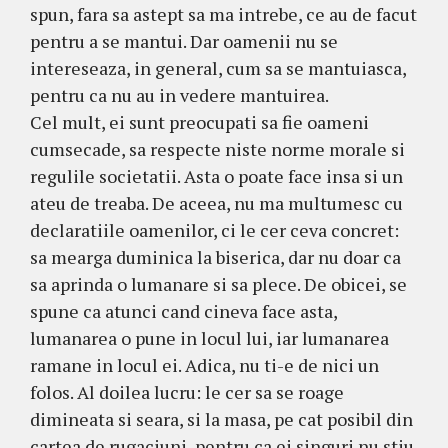
spun, fara sa astept sa ma intrebe, ce au de facut
pentru a se mantui. Dar oamenii nu se
intereseaza, in general, cum sa se mantuiasca,
pentru ca nu au in vedere mantuirea.
Cel mult, ei sunt preocupati sa fie oameni
cumsecade, sa respecte niste norme morale si
regulile societatii. Asta o poate face insa si un
ateu de treaba. De aceea, nu ma multumesc cu
declaratiile oamenilor, ci le cer ceva concret:
sa mearga duminica la biserica, dar nu doar ca
sa aprinda o lumanare si sa plece. De obicei, se
spune ca atunci cand cineva face asta,
lumanarea o pune in locul lui, iar lumanarea
ramane in locul ei. Adica, nu ti-e de nici un
folos. Al doilea lucru: le cer sa se roage
dimineata si seara, si la masa, pe cat posibil din
cartea de rugaciuni, pentru ca ei singuri nu stiu