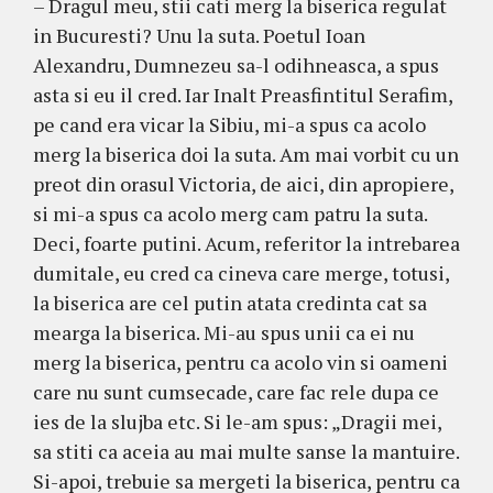
– Dragul meu, stii cati merg la biserica regulat
in Bucuresti? Unu la suta. Poetul Ioan
Alexandru, Dumnezeu sa-l odihneasca, a spus
asta si eu il cred. Iar Inalt Preasfintitul Serafim,
pe cand era vicar la Sibiu, mi-a spus ca acolo
merg la biserica doi la suta. Am mai vorbit cu un
preot din orasul Victoria, de aici, din apropiere,
si mi-a spus ca acolo merg cam patru la suta.
Deci, foarte putini. Acum, referitor la intrebarea
dumitale, eu cred ca cineva care merge, totusi,
la biserica are cel putin atata credinta cat sa
mearga la biserica. Mi-au spus unii ca ei nu
merg la biserica, pentru ca acolo vin si oameni
care nu sunt cumsecade, care fac rele dupa ce
ies de la slujba etc. Si le-am spus: „Dragii mei,
sa stiti ca aceia au mai multe sanse la mantuire.
Si-apoi, trebuie sa mergeti la biserica, pentru ca