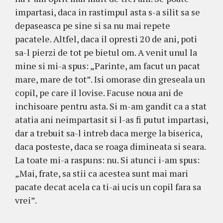
impartasi, daca in rastimpul asta s-a silit sa se
depaseasca pe sine si sa nu mai repete
pacatele. Altfel, daca il opresti 20 de ani, poti
sa-l pierzi de tot pe bietul om. A venit unul la
mine si mi-a spus: „Parinte, am facut un pacat
mare, mare de tot”. Isi omorase din greseala un
copil, pe care il lovise. Facuse noua ani de
inchisoare pentru asta. Si m-am gandit ca a stat
atatia ani neimpartasit si l-as fi putut impartasi,
dar a trebuit sa-l intreb daca merge la biserica,
daca posteste, daca se roaga dimineata si seara.
La toate mi-a raspuns: nu. Si atunci i-am spus:
„Mai, frate, sa stii ca acestea sunt mai mari
pacate decat acela ca ti-ai ucis un copil fara sa
vrei”.