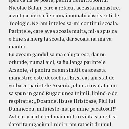
Nicolae Balan, care a refacut aceasta manastire,
a vrut ca aici sa fie numai monahi absolventi de
Teologie. Ne-am inteles sa-mi continui scoala.
Parintele, care avea scoala multa, mi-a spus ca
e bine sa merg la scoala, dar scoala nu ma va
mantui.
Eu aveam gandul sa ma calugaresc, dar nu
oriunde, numai aici, sa fiu langa parintele
Arsenie, si pentru ca am simtit ca aceasta
manastire este deosebita. Ei, si cat am stat de
vorba cu parintele Arsenie, el m-a invatat cum
sa spun in gand Rugaciunea Inimii, lipind-o de
respiratie: „Doamne, Iisuse Hristoase, Fiul lui
Dumnezeu, miluieste-ma pe mine pacatosul!”.
Asta m-a ajutat cel mai mult in viata si cred ca
datorita rugaciunii nici n-am ratacit drumul.