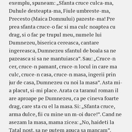
exemplu, spuneam: „Sfanta cruce culca-ma,
Duhule desteapta-ma, Fiule umbreste-ma,
Precesto (Maica Domnului) pazeste-ma! Pre
prea sfanta cruce-o fac si ma culc noaptea cu
drag, si o fac pe trupul meu, numele lui
Dumnezeu, biserica cereasca, cantare
ingereasca, Dumnezeu sfantul de boala sa ne
pazeasca si sa ne mantuiasca”. Sau: „Cruce-n
cer, cruce-n pamant, cruce-n locul in care ma
culc, cruce-n casa, cruce-n masa, ingerii prin
jur de casa, Dumnezeu cu noi la masa”. Asta mi-
a placut, si-mi place. Arata ca taranul roman il
are aproape pe Dumnezeu, ca pe cineva foarte
drag, care sta cu el la masa. Si: „Sfanta cruce,
arma dulce, fii cu mine un m-oi duce!”. Cand ne
asezam la masa, mama zicea: „No, haideti la
Tatal nost, sa ne putem apuca sa mancam”.