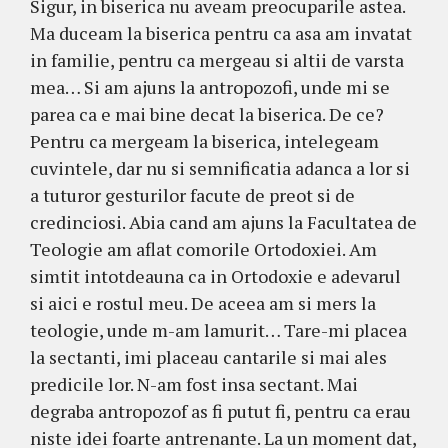
Sigur, in biserica nu aveam preocuparile astea.
Ma duceam la biserica pentru ca asa am invatat
in familie, pentru ca mergeau si altii de varsta
mea… Si am ajuns la antropozofi, unde mi se
parea ca e mai bine decat la biserica. De ce?
Pentru ca mergeam la biserica, intelegeam
cuvintele, dar nu si semnificatia adanca a lor si
a tuturor gesturilor facute de preot si de
credinciosi. Abia cand am ajuns la Facultatea de
Teologie am aflat comorile Ortodoxiei. Am
simtit intotdeauna ca in Ortodoxie e adevarul
si aici e rostul meu. De aceea am si mers la
teologie, unde m-am lamurit… Tare-mi placea
la sectanti, imi placeau cantarile si mai ales
predicile lor. N-am fost insa sectant. Mai
degraba antropozof as fi putut fi, pentru ca erau
niste idei foarte antrenante. La un moment dat,