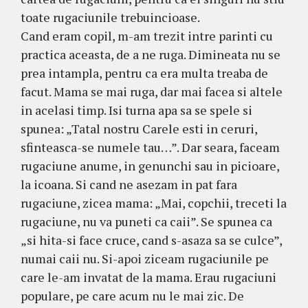
toate rugaciunile trebuincioase.
Cand eram copil, m-am trezit intre parinti cu
practica aceasta, de a ne ruga. Dimineata nu se
prea intampla, pentru ca era multa treaba de
facut. Mama se mai ruga, dar mai facea si altele
in acelasi timp. Isi turna apa sa se spele si
spunea: „Tatal nostru Carele esti in ceruri,
sfinteasca-se numele tau…”. Dar seara, faceam
rugaciune anume, in genunchi sau in picioare,
la icoana. Si cand ne asezam in pat fara
rugaciune, zicea mama: „Mai, copchii, treceti la
rugaciune, nu va puneti ca caii”. Se spunea ca
„si hita-si face cruce, cand s-asaza sa se culce”,
numai caii nu. Si-apoi ziceam rugaciunile pe
care le-am invatat de la mama. Erau rugaciuni
populare, pe care acum nu le mai zic. De