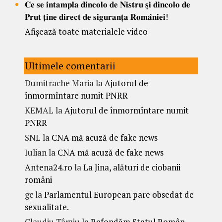
𝐂𝐞 𝐬𝐞 𝐢𝐧𝐭𝐚𝐦𝐩𝐥𝐚 𝐝𝐢𝐧𝐜𝐨𝐥𝐨 𝐝𝐞 𝐍𝐢𝐬𝐭𝐫𝐮 𝐬̦𝐢 𝐝𝐢𝐧𝐜𝐨𝐥𝐨 𝐝𝐞
𝐏𝐫𝐮𝐭 𝐭̦𝐢𝐧𝐞 𝐝𝐢𝐫𝐞𝐜𝐭 𝐝𝐞 𝐬𝐢𝐠𝐮𝐫𝐚𝐧𝐭̦𝐚 𝐑𝐨𝐦𝐚̂𝐧𝐢𝐞𝐢!
Afișează toate materialele video
Ultimele comentarii
Dumitrache Maria
la
Ajutorul de
înmormîntare numit PNRR
KEMAL
la
Ajutorul de înmormîntare numit
PNRR
SNL
la
CNA mă acuză de fake news
Iulian
la
CNA mă acuză de fake news
Antena24.ro
la
La Jina, alături de ciobanii
români
gc
la
Parlamentul European pare obsedat de
sexualitate.
Claudiu Târziu
la
Refondăm Statul Român