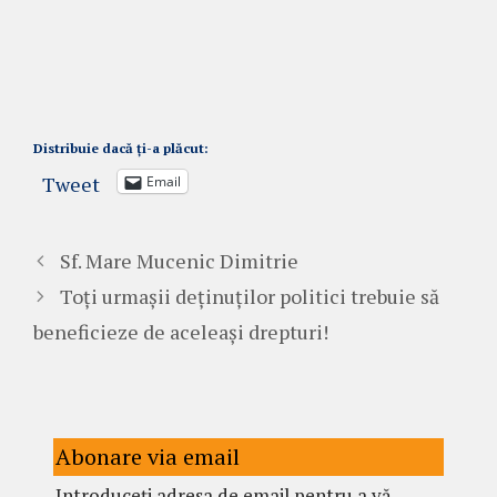
Distribuie dacă ți-a plăcut:
Tweet
Email
Sf. Mare Mucenic Dimitrie
Toți urmașii deținuților politici trebuie să
beneficieze de aceleași drepturi!
Abonare via email
Introduceți adresa de email pentru a vă