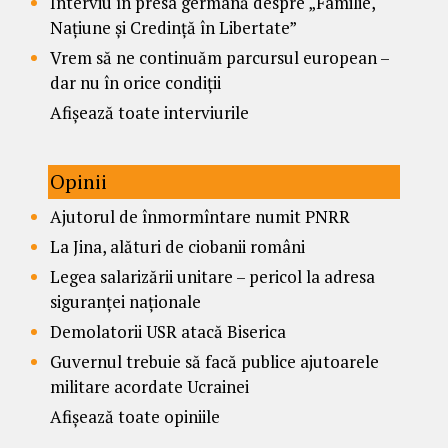
Interviu în presa germană despre „Familie,
Națiune și Credință în Libertate”
Vrem să ne continuăm parcursul european –
dar nu în orice condiții
Afișează toate interviurile
Opinii
Ajutorul de înmormîntare numit PNRR
La Jina, alături de ciobanii români
Legea salarizării unitare – pericol la adresa
siguranței naționale
Demolatorii USR atacă Biserica
Guvernul trebuie să facă publice ajutoarele
militare acordate Ucrainei
Afișează toate opiniile