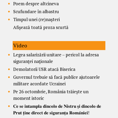
Poem despre altcineva
Scufundare în albastru
Timpul unei (re)nașteri
Afișează toată proza scurtă
Video
Legea salarizării unitare – pericol la adresa
siguranței naționale
Demolatorii USR atacă Biserica
Guvernul trebuie să facă publice ajutoarele
militare acordate Ucrainei
Pe 26 octombrie, România trăiește un
moment istoric
𝐂𝐞 𝐬𝐞 𝐢𝐧𝐭𝐚𝐦𝐩𝐥𝐚 𝐝𝐢𝐧𝐜𝐨𝐥𝐨 𝐝𝐞 𝐍𝐢𝐬𝐭𝐫𝐮 𝐬̦𝐢 𝐝𝐢𝐧𝐜𝐨𝐥𝐨 𝐝𝐞
𝐏𝐫𝐮𝐭 𝐭̦𝐢𝐧𝐞 𝐝𝐢𝐫𝐞𝐜𝐭 𝐝𝐞 𝐬𝐢𝐠𝐮𝐫𝐚𝐧𝐭̦𝐚 𝐑𝐨𝐦𝐚̂𝐧𝐢𝐞𝐢!