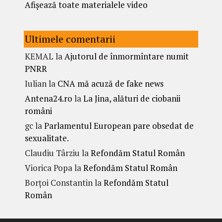
Afișează toate materialele video
Ultimele comentarii
KEMAL
la
Ajutorul de înmormîntare numit
PNRR
Iulian
la
CNA mă acuză de fake news
Antena24.ro
la
La Jina, alături de ciobanii
români
gc
la
Parlamentul European pare obsedat de
sexualitate.
Claudiu Târziu
la
Refondăm Statul Român
Viorica Popa
la
Refondăm Statul Român
Borțoi Constantin
la
Refondăm Statul
Român